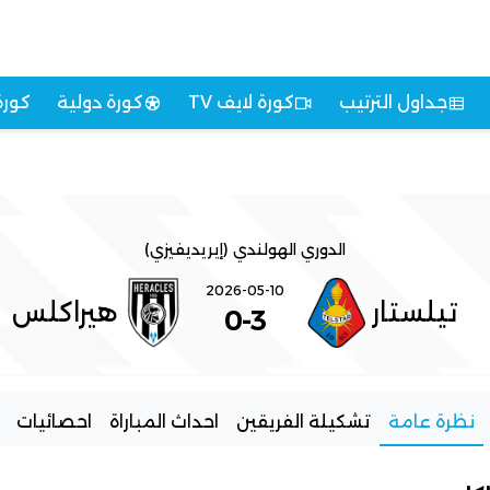
جداول الترتيب
كورة لايف TV
كورة دولية
كورة
الدوري الهولندي (إيريديفيزي)
2026-05-10
تيلستار
هيراكلس
0
-
3
نظرة عامة
تشكيلة الفريقين
احداث المباراة
احصائيات