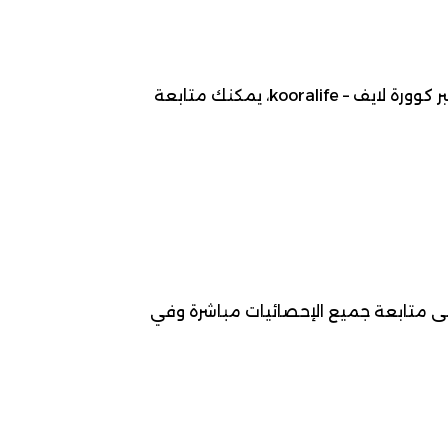
موعد مباراة تيلستار ضد هيراكلس ، 2026-05-10، ضمن بطولة الدوري الهولندي (إيريديفيزي) لـ كرة قدم. عبر كوورة لايف – kooralife، يمكنك متابعة
لى متابعة جميع الإحصائيات مباشرة وفي