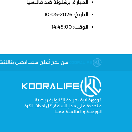
المباراة: برشلونة ضد فالنسيا
التاريخ: 2026-05-10
الوقت: 14:45:00
من نحن
أعلن معنا
اتصل بنا
للنش
كووورة لايف جريدة إلكترونية رياضية
متجددة على مدار الساعة, كل احداث الكرة
الاوروبية و العالمية معنا.