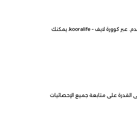
موعد مباراة نوتينغهام فورست ضد نيوكاسل ، 2026-05-10، ضمن بطولة الدوري الإنجليزي الممتاز لـ كرة قدم. عبر كوورة لايف – kooralife، يمكنك
 القدرة على متابعة جميع الإحصائيات