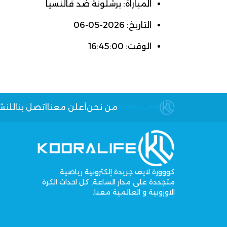
المباراة: برشلونة ضد فالنسيا
التاريخ: 2026-05-06
الوقت: 16:45:00
من نحن
أعلن معنا
اتصل بنا
للنش
كووورة لايف جريدة إلكترونية رياضية
متجددة على مدار الساعة, كل احداث الكرة
الاوروبية و العالمية معنا.