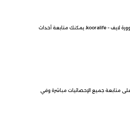
موعد مباراة شباب الأهلي ضد النصر ، 2026-05-06، ضمن بطولة دوري أدنوك للمحترفين لـ كرة قدم. عبر كوورة لايف – kooralife، يمكنك متابعة أحداث
 على متابعة جميع الإحصائيات مباشرة وفي