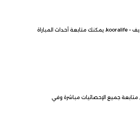
موعد مباراة الشباب ضد الأخدود ، 2026-03-14، ضمن بطولة دوري روشن السعودي لـ كرة قدم. عبر كوورة لايف – kooralife، يمكنك متابعة أحداث المباراة
ى متابعة جميع الإحصائيات مباشرة وفي