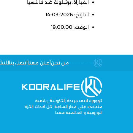
المباراة: برشلونة ضد فالنسيا
التاريخ: 2026-03-14
الوقت: 19:00:00
من نحن
أعلن معنا
اتصل بنا
للنش
كووورة لايف جريدة إلكترونية رياضية
متجددة على مدار الساعة, كل احداث الكرة
الاوروبية و العالمية معنا.