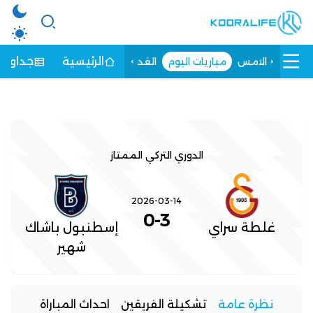
الرئيسية
جداول ا
الامس
مباريات اليوم
الغد
الدوري التركي الممتاز
2026-03-14
0
-
3
غلطة سراي
إسطنبول باشاك
شهير
نظرة عامة
تشكيلة الفريقين
احداث المباراة