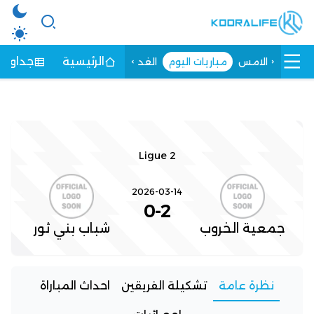
الرئيسية
جداول ا
الامس
مباريات اليوم
الغد
Ligue 2
2026-03-14
0
-
2
جمعية الخروب
شباب بني ثور
نظرة عامة
تشكيلة الفريقين
احداث المباراة