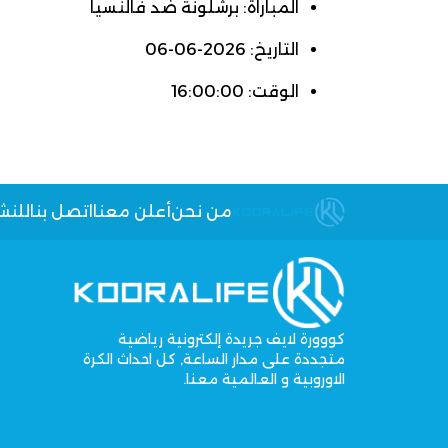
المباراة: برشلونة ضد فالنسيا
التاريخ: 2026-06-06
الوقت: 16:00:00
من نحن
أعلن معنا
اتصل بنا
للنش
كووورة لايف جريدة إلكترونية رياضية
متجددة على مدار الساعة, كل احداث الكرة
الاوروبية و العالمية معنا.