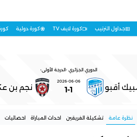
جداول الترتيب
كورة لايف TV
كورة دولية
كورة
الدوري الجزائري -الدرجة الأولى-
2026-06-06
بيك أقبو
نجم بن ع
1
-
1
نظرة عامة
تشكيلة الفريقين
احداث المباراة
احصائيات