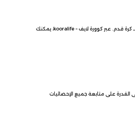
موعد مباراة أولمبيك أقبو ضد نجم بن عكون ، 2026-06-06، ضمن بطولة الدوري الجزائري -الدرجة الأولى- لـ كرة قدم. عبر كوورة لايف – kooralife، يمكنك
ى القدرة على متابعة جميع الإحصائيات