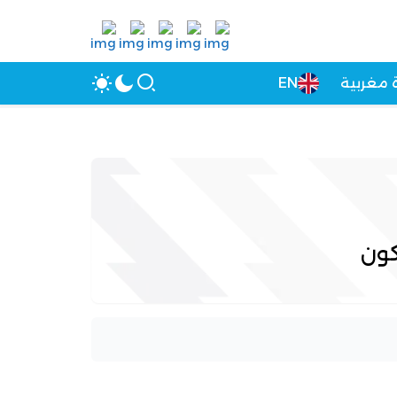
 مغربية
EN
كون