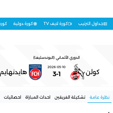
جداول الترتيب
كورة لايف TV
كورة دولية
كورة
الدوري الألماني (البوندسليغا)
2026-05-10
كولن
هايدنهايم
3
-
1
نظرة عامة
تشكيلة الفريقين
احداث المباراة
احصائيات