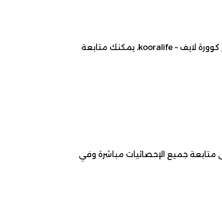
موعد مباراة كولن ضد هايدنهايم ، 2026-05-10، ضمن بطولة الدوري الألماني (البوندسليغا) لـ كرة قدم. عبر كوورة لايف – kooralife، يمكنك متابعة
ى متابعة جميع الإحصائيات مباشرة وفي