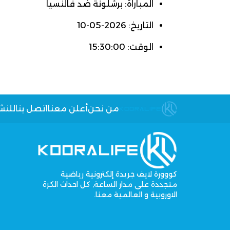
المباراة: برشلونة ضد فالنسيا
التاريخ: 2026-05-10
الوقت: 15:30:00
من نحن
أعلن معنا
اتصل بنا
للنش
كووورة لايف جريدة إلكترونية رياضية
متجددة على مدار الساعة, كل احداث الكرة
الاوروبية و العالمية معنا.