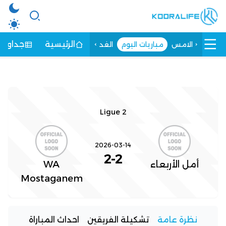
الرئيسية
جداول ا
الامس
مباريات اليوم
الغد
Ligue 2
2026-03-14
2
-
2
أمل الأربعاء
WA
Mostaganem
نظرة عامة
تشكيلة الفريقين
احداث المباراة