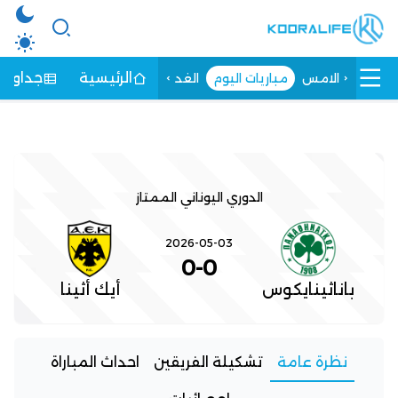
الرئيسية
جداول ا
الامس
مباريات اليوم
الغد
الدوري اليوناني الممتاز
2026-05-03
0
-
0
باناثينايكوس
أيك أثينا
نظرة عامة
تشكيلة الفريقين
احداث المباراة