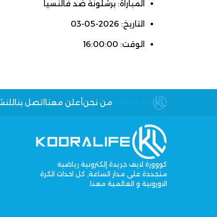
المباراة: برشلونة ضد فالنسيا
التاريخ: 2026-05-03
الوقت: 16:00:00
من نحن
أعلن معنا
اتصل بنا
للنش
كووورة لايف جريدة إلكترونية رياضية
متجددة على مدار الساعة, كل احداث الكرة
الاوروبية و العالمية معنا.