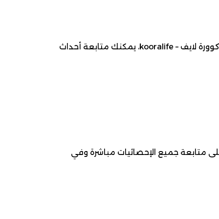
موعد مباراة يوفنتوس ضد هيلاس ، 2026-05-03، ضمن بطولة الدوري الإيطالي (السيري أ) لـ كرة قدم. عبر كوورة لايف – kooralife، يمكنك متابعة أحداث
لى متابعة جميع الإحصائيات مباشرة وفي