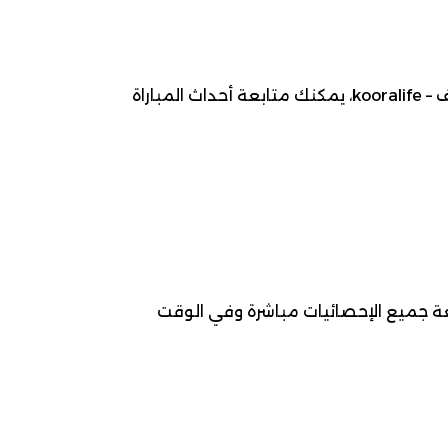
موعد مباراة بارما ضد روما ، 2026-05-10، ضمن بطولة الدوري الإيطالي (السيري أ) لـ كرة قدم. عبر كوورة لايف – kooralife، يمكنك متابعة أحداث المباراة
بعة جميع الإحصائيات مباشرة وفي الوقت