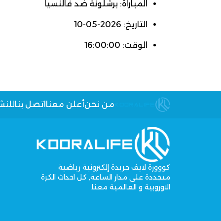
المباراة: برشلونة ضد فالنسيا
التاريخ: 2026-05-10
الوقت: 16:00:00
من نحن
أعلن معنا
اتصل بنا
للنش
كووورة لايف جريدة إلكترونية رياضية
متجددة على مدار الساعة, كل احداث الكرة
الاوروبية و العالمية معنا.