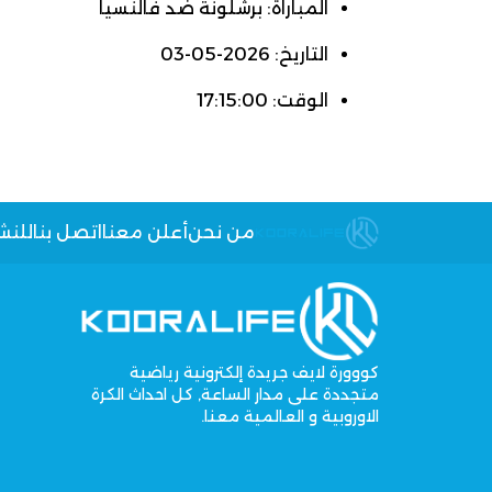
المباراة: برشلونة ضد فالنسيا
التاريخ: 2026-05-03
الوقت: 17:15:00
من نحن
أعلن معنا
اتصل بنا
للنش
كووورة لايف جريدة إلكترونية رياضية
متجددة على مدار الساعة, كل احداث الكرة
الاوروبية و العالمية معنا.