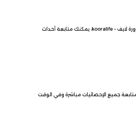
موعد مباراة ديندر ضد لوفيرواز ، 2026-05-03، ضمن بطولة الدوري البلجيكي للمحترفين لـ كرة قدم. عبر كوورة لايف – kooralife، يمكنك متابعة أحداث
 متابعة جميع الإحصائيات مباشرة وفي الوقت