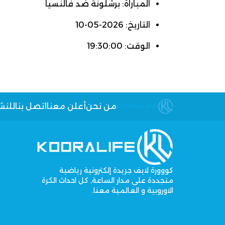
المباراة: برشلونة ضد فالنسيا
التاريخ: 2026-05-10
الوقت: 19:30:00
من نحن
أعلن معنا
اتصل بنا
للنش
كووورة لايف جريدة إلكترونية رياضية
متجددة على مدار الساعة, كل احداث الكرة
الاوروبية و العالمية معنا.