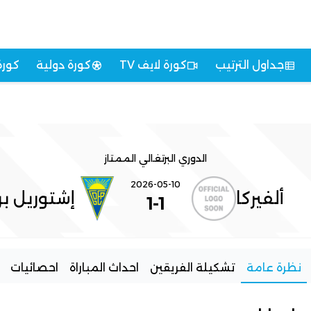
جداول الترتيب
كورة لايف TV
كورة دولية
كورة
الدوري البرتغالي الممتاز
2026-05-10
ألفيركا
إشتوريل برا
1
-
1
نظرة عامة
تشكيلة الفريقين
احداث المباراة
احصائيات