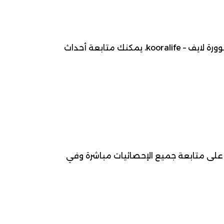
موعد مباراة ألفيركا ضد إشتوريل برايا ، 2026-05-10، ضمن بطولة الدوري البرتغالي الممتاز لـ كرة قدم. عبر كوورة لايف – kooralife، يمكنك متابعة أحداث
رة على متابعة جميع الإحصائيات مباشرة وفي