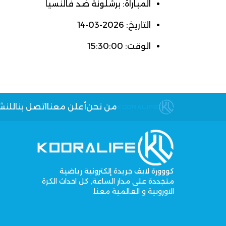
المباراة: برشلونة ضد فالنسيا
التاريخ: 2026-03-14
الوقت: 15:30:00
من نحن
أعلن معنا
اتصل بنا
للنش
كووورة لايف جريدة إلكترونية رياضية
متجددة على مدار الساعة, كل احداث الكرة
الاوروبية و العالمية معنا.