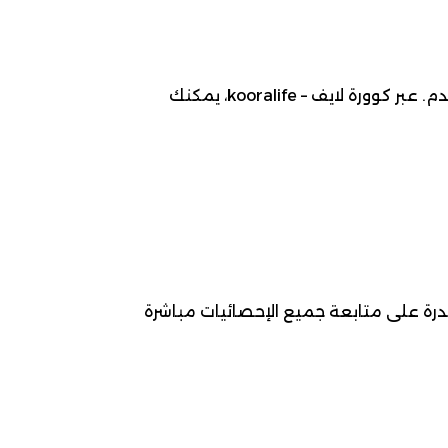
موعد مباراة فولندام ضد فورتونا سيتارد ، 2026-03-14، ضمن بطولة الدوري الهولندي (إيريديفيزي) لـ كرة قدم. عبر كوورة لايف – kooralife، يمكنك
قدرة على متابعة جميع الإحصائيات مباشرة