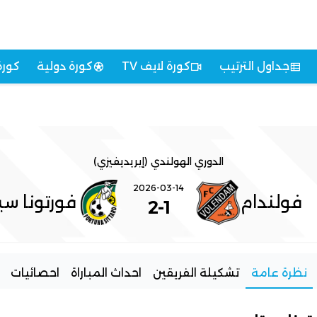
جداول الترتيب
كورة لايف TV
كورة دولية
كورة
الدوري الهولندي (إيريديفيزي)
2026-03-14
فولندام
فورتونا سي
2
-
1
نظرة عامة
تشكيلة الفريقين
احداث المباراة
احصائيات