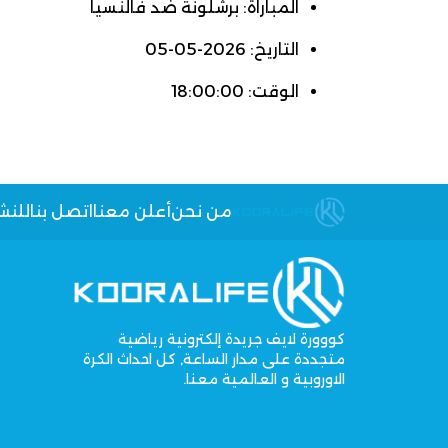
المباراة: برشلونة ضد فالنسيا
التاريخ: 2026-05-05
الوقت: 18:00:00
من نحن
أعلن معنا
اتصل بنا
للنش
كووورة لايف جريدة إلكترونية رياضية
متجددة على مدار الساعة, كل احداث الكرة
الاوروبية و العالمية معنا.