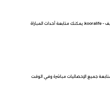
موعد مباراة الخليج ضد الهلال ، 2026-05-05، ضمن بطولة دوري روشن السعودي لـ كرة قدم. عبر كوورة لايف – kooralife، يمكنك متابعة أحداث المباراة
 متابعة جميع الإحصائيات مباشرة وفي الوقت