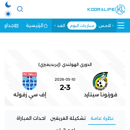
الرئيسية
جداول ا
الامس
مباريات اليوم
الغد
الدوري الهولندي (إيريديفيزي)
2026-05-10
2
-
3
فورتونا سيتارد
إف سي زفوله
نظرة عامة
تشكيلة الفريقين
احداث المباراة