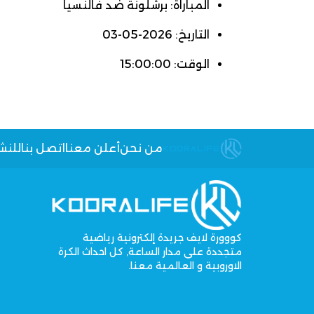
المباراة: برشلونة ضد فالنسيا
التاريخ: 2026-05-03
الوقت: 15:00:00
من نحن
أعلن معنا
اتصل بنا
للنش
كووورة لايف جريدة إلكترونية رياضية
متجددة على مدار الساعة, كل احداث الكرة
الاوروبية و العالمية معنا.