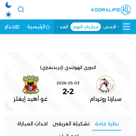
الرئيسية
جداول ا
الامس
مباريات اليوم
الغد
الدوري الهولندي (إيريديفيزي)
2026-05-03
2
-
2
سبارتا روتردام
غو أهيد إيغلز
نظرة عامة
تشكيلة الفريقين
احداث المباراة