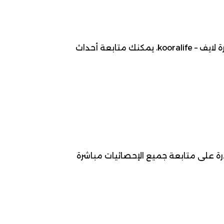
موعد مباراة أرسنال ضد أتليتيكو مدريد ، 2026-05-05، ضمن بطولة دوري أبطال أوروبا لـ كرة قدم. عبر كوورة لايف – kooralife، يمكنك متابعة أحداث
درة على متابعة جميع الإحصائيات مباشرة