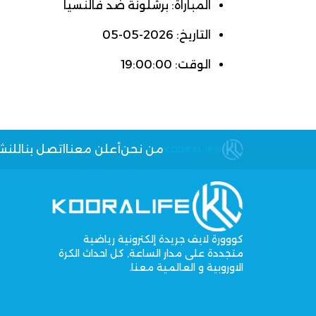
المباراة: برشلونة ضد فالنسيا
التاريخ: 2026-05-05
الوقت: 19:00:00
من نحن
أعلن معنا
اتصل بنا
للنش
كووورة لايف جريدة إلكترونية رياضية
متجددة على مدار الساعة, كل احداث الكرة
الاوروبية و العالمية معنا.