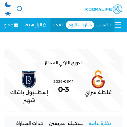
الرئيسية
جداول ا
الامس
مباريات اليوم
الغد
الدوري التركي الممتاز
2026-03-14
0
-
3
غلطة سراي
إسطنبول باشاك
شهير
نظرة عامة
تشكيلة الفريقين
احداث المباراة