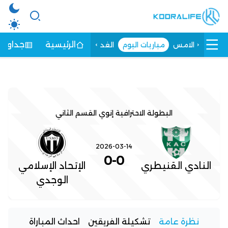
الرئيسية
جداول ا
الامس
مباريات اليوم
الغد
البطولة الاحترافية إنوي القسم الثاني
2026-03-14
0
-
0
النادي القنيطري
الإتحاد الإسلامي
الوجدي
نظرة عامة
تشكيلة الفريقين
احداث المباراة