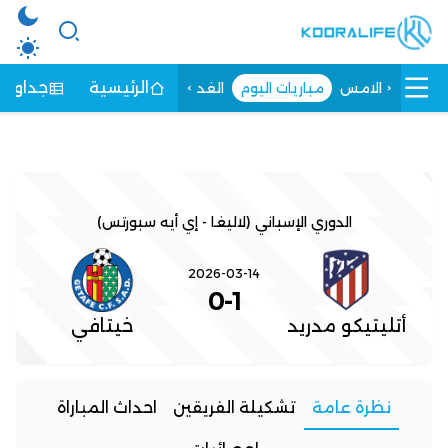
الرئيسية
جداول ا
الامس
مباريات اليوم
الغد
الدوري الإسباني (لاليغا - إي أيه سبورتس)
2026-03-14
0
-
1
أتليتيكو مدريد
خيتافي
نظرة عامة
تشكيلة الفريقين
احداث المباراة