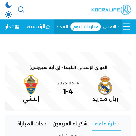
الرئيسية
جداول ا
الامس
مباريات اليوم
الغد
الدوري الإسباني (لاليغا - إي أيه سبورتس)
2026-03-14
1
-
4
ريال مدريد
إلتشي
نظرة عامة
تشكيلة الفريقين
احداث المباراة