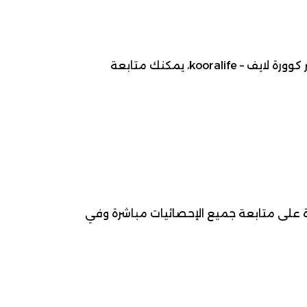
موعد مباراة الوحدات ضد الحسين إربد ، 2026-03-14، ضمن بطولة الدوري الأردني للمحترفين لـ كرة قدم. عبر كوورة لايف – kooralife، يمكنك متابعة
رة على متابعة جميع الإحصائيات مباشرة وفي