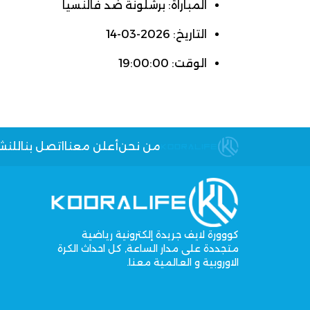
المباراة: برشلونة ضد فالنسيا
التاريخ: 2026-03-14
الوقت: 19:00:00
من نحن
أعلن معنا
اتصل بنا
للنش
كووورة لايف جريدة إلكترونية رياضية
متجددة على مدار الساعة, كل احداث الكرة
الاوروبية و العالمية معنا.