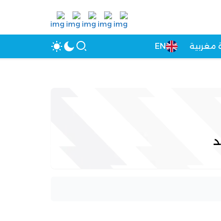
 مغربية
EN
د