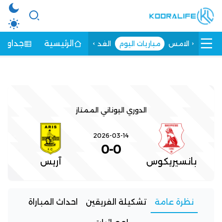
الرئيسية
جداول ا
الامس
مباريات اليوم
الغد
الدوري اليوناني الممتاز
2026-03-14
0
-
0
بانسيريكوس
آريس
نظرة عامة
تشكيلة الفريقين
احداث المباراة