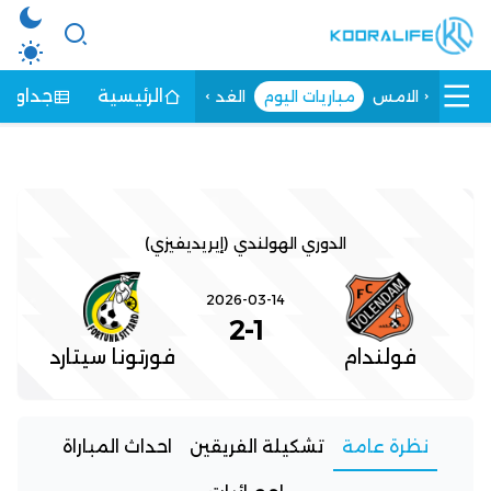
الرئيسية
جداول ا
الامس
مباريات اليوم
الغد
الدوري الهولندي (إيريديفيزي)
2026-03-14
2
-
1
فولندام
فورتونا سيتارد
نظرة عامة
تشكيلة الفريقين
احداث المباراة