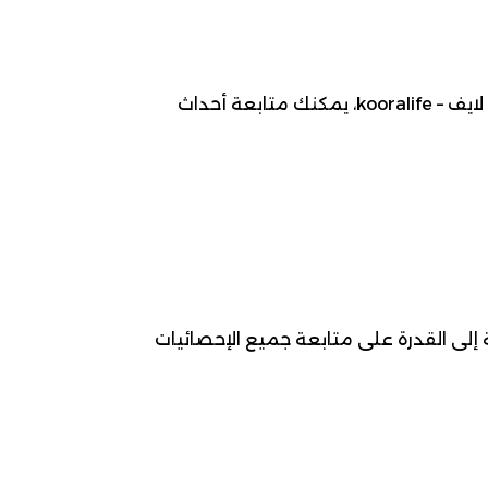
موعد مباراة نجم شباب مقرة ضد مولودية بجاية ، 2026-03-14، ضمن بطولة Ligue 2 لـ كرة قدم. عبر كوورة لايف – kooralife، يمكنك متابعة أحداث
إلى القدرة على متابعة جميع الإحصائيات