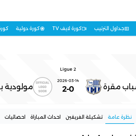
جداول الترتيب
كورة لايف TV
كورة دولية
كورة
Ligue 2
2026-03-14
باب مقرة
مولودية بج
2
-
0
نظرة عامة
تشكيلة الفريقين
احداث المباراة
احصائيات