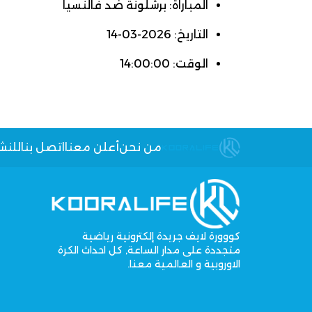
المباراة: برشلونة ضد فالنسيا
التاريخ: 2026-03-14
الوقت: 14:00:00
من نحن
أعلن معنا
اتصل بنا
للنش
كووورة لايف جريدة إلكترونية رياضية
متجددة على مدار الساعة, كل احداث الكرة
الاوروبية و العالمية معنا.