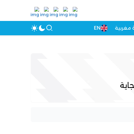
 مغربية
EN
اية