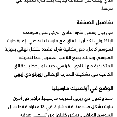
الذي يبحث عن انطلاقة جديدة بعد فترة صعبة في
فرنسا.
تفاصيل الصفقة
في بيان رسمي نشره النادي التركي على موقعه
الإلكتروني، أكد أن الاتفاق مع مارسيليا يقضي بإعارة حارث
لموسم كامل، مع إمكانية شراء عقده بشكل نهائي بنهاية
الموسم. وبذلك، يضع اللاعب المغربي حداً لتجربته
المتذبذبة مع النادي الفرنسي، حيث لم يحظ بالدقائق
الكافية في تشكيلة المدرب الإيطالي
روبرتو دي زيربي
.
الوضع في أولمبيك مارسيليا
منذ وصول دي زيربي لتدريب مارسيليا، تراجع دور أمين
حارث بشكل ملحوظ. فقد شارك في 13 مباراة فقط خلال
الموسم الماضي، تمكن خلالها من تسجيل هدفين