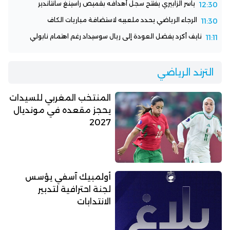
ياسر الزابيري يفتتح سجل أهدافه بقميص راسينغ سانتاندير
12:30
الرجاء الرياضي يحدد ملعبيه لاستضافة مباريات الكاف
11:30
نايف أكرد يفضل العودة إلى ريال سوسيداد رغم اهتمام نابولي
11:11
الترند الرياضي
المنتخب المغربي للسيدات
يحجز مقعده في مونديال
2027
أولمبيك آسفي يؤسس
لجنة احترافية لتدبير
الانتدابات