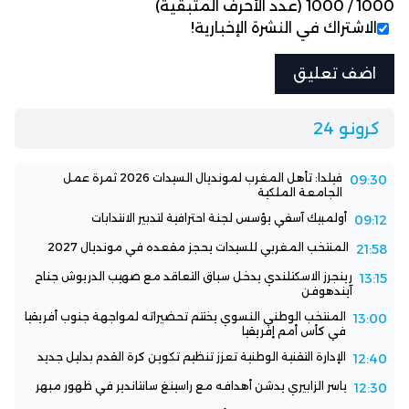
1000
/
1000
(عدد الأحرف المتبقية)
الاشتراك في النشرة الإخبارية!
كرونو 24
فيلدا: تأهل المغرب لمونديال السيدات 2026 ثمرة عمل
09:30
الجامعة الملكية
أولمبيك آسفي يؤسس لجنة احترافية لتدبير الانتدابات
09:12
المنتخب المغربي للسيدات يحجز مقعده في مونديال 2027
21:58
رينجرز الاسكتلندي يدخل سباق التعاقد مع صهيب الدريوش جناح
13:15
آيندهوفن
المنتخب الوطني النسوي يختتم تحضيراته لمواجهة جنوب أفريقيا
13:00
في كأس أمم إفريقيا
الإدارة التقنية الوطنية تعزز تنظيم تكوين كرة القدم بدليل جديد
12:40
ياسر الزابيري يدشن أهدافه مع راسينغ سانتاندير في ظهور مبهر
12:30