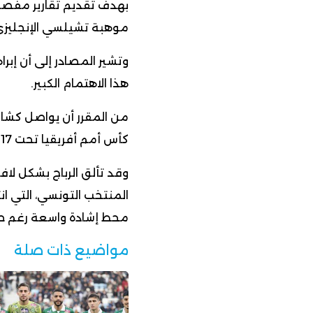
بهدف تقديم تقارير مفصلة
موهبة تشيلسي الإنجليزي
وتشير المصادر إلى أن إبر
هذا الاهتمام الكبير.
من المقرر أن يواصل كشافو
كأس أمم أفريقيا تحت 17 سنة، التي تستضيفها المملكة المغربية حالياً.
وقد تألق الرباج بشكل لافت
المنتخب التونسي، التي ان
محط إشادة واسعة رغم حر
مواضيع ذات صلة