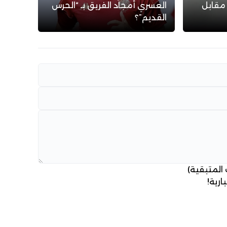
 مقابل
العسري أمجاد الفريق بـ “الحرس
القديم”؟
 المتبقية)
ارية!