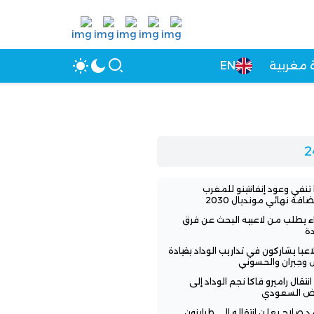
 مغربية
EN
 تنفي وعود إنفانتينو للمغرب
افة نهائي مونديال 2030
اء يطلب من لاعبيه البحث عن فرق
ة
3 لاعبا يشاركون في تداريب الوداد بقيادة
 وجبران والحسوني
انتقال راميرو فاكا نجم الوداد إلى
اض السعودي
 صلاح يعلن انتقاله إلى طرابزون