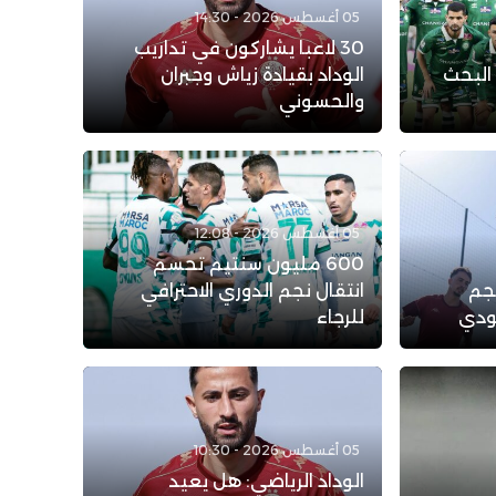
05 أغسطس 2026 - 14:30
30 لاعبا يشاركون في تداريب
 البحث
الوداد بقيادة زياش وجبران
والحسوني
05 أغسطس 2026 - 12:08
600 مليون سنتيم تحسم
نجم
انتقال نجم الدوري الاحترافي
عودي
للرجاء
05 أغسطس 2026 - 10:30
الوداد الرياضي: هل يعيد