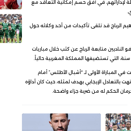
 لإداراتهم، في أفق حسم إمكانية التعاقد مع
.
اهيم الرباج قد تلقى تأكيدات من أحد وكلائه حول
 الناديين متابعة الرباج عن كثب خلال مباريات
 في المباراة الأولى لـ “أشبال الأطلس” أمام
تهت بالتعادل الإيجابي بهدف لمثله، حيث كان أداؤه
مان الحكم له من ضربة جزاء واضحة.