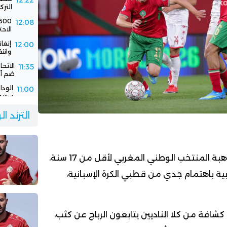
12:22
الترك
12:08
الاحت
إنفا
12:00
وانت
الاتح
11:35
ضم أك
11:00
سنتيم
الود
10:30
الترند ا
الفر
يبرز اسم إبراهيم الرباج، موهبة المنتخب الوطني المغربي لأقل من 17 سنة،
وبية باهتمام جدي من قطبي الكرة الإسبانية،
كشافة من كلا الناديين يتابعون الرباج عن كثب،