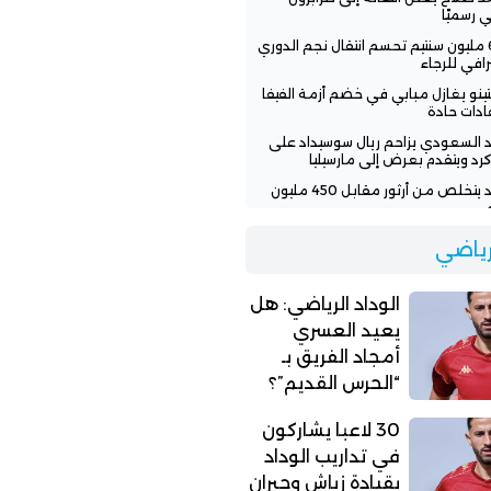
ي رسميًا
600 مليون سنتيم تحسم انتقال نجم الدوري
رافي للرجاء
نتينو يغازل مبابي في خضم أزمة الفيفا
قادات حادة
اد السعودي يزاحم ريال سوسيداد على
رد ويتقدم بعرض إلى مارسيليا
الوداد يتخلص من أرثور مقابل 450 مليون
اد الرياضي: هل يعيد العسري أمجاد
لرياضي
يق بـ “الحرس القديم”؟
الوداد الرياضي: هل
يعيد العسري
أمجاد الفريق بـ
“الحرس القديم”؟
30 لاعبا يشاركون
في تداريب الوداد
بقيادة زياش وجبران