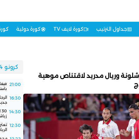
جداول الترتيب
كورة لايف TV
كورة دولية
كورة
كرونو 24
شلونة وريال مدريد لاقتناص موهبة
ج
فيفا
21:00
باستض
الرج
16:30
جديد
0
14:30
زياش
تعثر 
12:30
الري
محمد