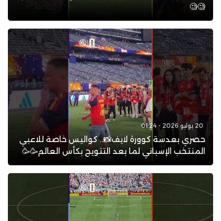
🧐🧐
20 يوليو 2026 - 01:24
حصري بعدسة كوورة لايف📸.. كواليس خاصة للاعبي
المنتخب الإسباني لما بعد التتويج بكأس العالم🥳🥳