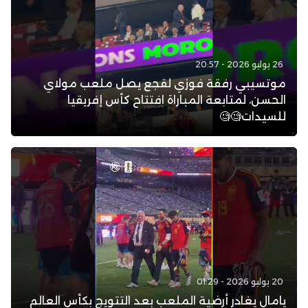
26 يوليو 2026 - 20:57
موتسيبي رفقة فوزي لقجع يصل ملعب مولاي
الحسن، لمتابعة المباراة افتتاح كأس إفريقيا
للسيدات🧐🧐
20 يوليو 2026 - 01:29
يامال يغادر أرضية الملعب بعد التتويج بكأس العالم