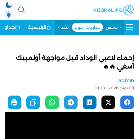
الرئيسية
جداول ا
الامس
مباريات اليوم
الغد
إحماء لاعبي الوداد قبل مواجهة أولمبيك
آسفي 🔥🔥
admin
08 يونيو 2026 - 18:28