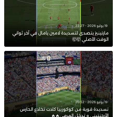
19 يوليو 2026 - 22:27
مارتينيز يتصدى لتسديدة لامين يامال في آخر ثواني
الوقت الأصلي 🤯🤯
19 يوليو 2026 - 20:52
تسديدة قوية من كوكورييا كادت تخادع الحارس
الأرجنتيني و تدخل المرمى🔥🔥