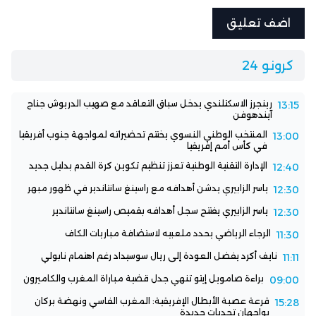
كرونو 24
رينجرز الاسكتلندي يدخل سباق التعاقد مع صهيب الدريوش جناح
13:15
آيندهوفن
المنتخب الوطني النسوي يختتم تحضيراته لمواجهة جنوب أفريقيا
13:00
في كأس أمم إفريقيا
الإدارة التقنية الوطنية تعزز تنظيم تكوين كرة القدم بدليل جديد
12:40
ياسر الزابيري يدشن أهدافه مع راسينغ سانتاندير في ظهور مبهر
12:30
ياسر الزابيري يفتتح سجل أهدافه بقميص راسينغ سانتاندير
12:30
الرجاء الرياضي يحدد ملعبيه لاستضافة مباريات الكاف
11:30
نايف أكرد يفضل العودة إلى ريال سوسيداد رغم اهتمام نابولي
11:11
براءة صامويل إيتو تنهي جدل قضية مباراة المغرب والكاميرون
09:00
قرعة عصبة الأبطال الإفريقية: المغرب الفاسي ونهضة بركان
15:28
يواجهان تحديات جديدة