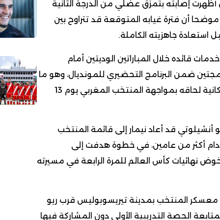
ظهرت إصابته بتمزق عضلي من الدرجة الثانية
وضحا أن فترة غيابه المتوقعة قد تتراوح بين
ل استعادة جاهزيته الكاملة.
مات قائده خلال المباراتين الوديتين أمام
مجتين ضمن البرنامج التحضيري للمونديال، وهو ما
يزيد من الشكوك حول إمكانية لحاقه بمواجهة المنتخب المغربي يوم 13
لو أنشيلوتي قد أعاد نيمار إلى قائمة المنتخب
 دام أكثر من عامين، في خطوة هدفت إلى
خوض نهائيات كأس العالم للمرة الرابعة في مسيرته
ى معسكر المنتخب بمدينة تيريسوبوليس قرب ريو
بمتابعة الحصة التدريبية الأولى دون المشاركة فيها