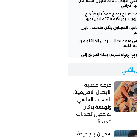
الرياضي: عرض بـ 250 مليون سنتيم من
ا التنزاني
 صلاح يوقع عقداً تاريخياً مع
ن سبور بقيمة 17 مليون يورو
عيل الصيباري يتألق بقميص بايرن
خ
س فيغو يطالب برحيل إنفانتينو من
ة الفيفا
رات الرجاء تعرض رحلة الفريق إلى
يا للخطر
 تنفي وعود إنفانتينو للمغرب
لرياضي
افة نهائي مونديال 2030
اء يطلب من لاعبيه البحث عن فرق
قرعة عصبة
ة
الأبطال الإفريقية:
المغرب الفاسي
ونهضة بركان
يواجهان تحديات
جديدة
سفيان بنجديدة