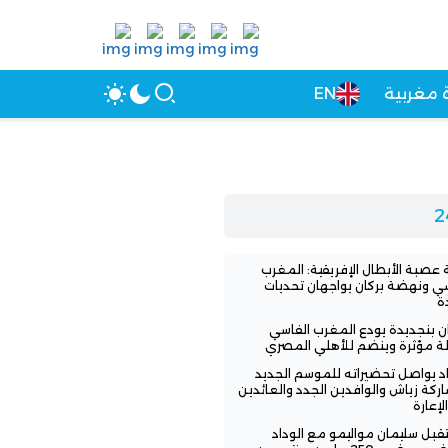
 مغربية
EN
عصبة الأبطال الإفريقية: المغرب
سي ونهضة بركان يواجهان تحديات
ة
ن بنجديدة يودع المغرب الفاسي
لة مؤثرة وينضم للأهلي المصري
اد يواصل تحضيراته للموسم الجديد
ركة زياش والوافدين الجدد والعائدين
لإعارة
بل سليمان مواليمو مع الوداد