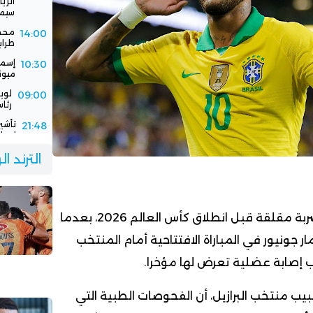
سيمب
محمد
14:00
طرابزو
إسما
10:30
ميون
لوي
09:00
رئاس
تأشي
21:48
إسبان
فيفا
21:00
الترند ا
باستض
الرج
16:30
جديد
تلقى المنتخب البرازيلي ضربة مقلقة قبل انطلاق كأس العالم 2026، بعدما
جونيور في المباراة الافتتاحية أمام المنتخب
 إصابة عضلية تعرض لها مؤخرا.
يب منتخب البرازيل، أن الفحوصات الطبية التي