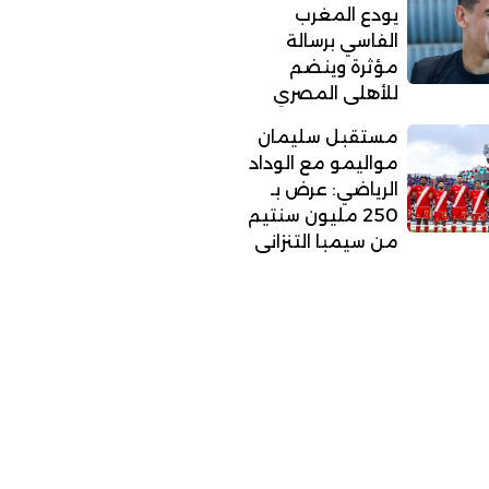
يودع المغرب
الفاسي برسالة
مؤثرة وينضم
للأهلي المصري
مستقبل سليمان
مواليمو مع الوداد
الرياضي: عرض بـ
250 مليون سنتيم
من سيمبا التنزاني