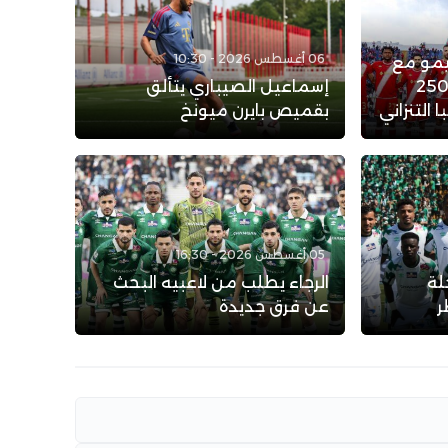
06 أغسطس 2026 - 10:30
يمو مع
لوداد الرياضي: عرض بـ 250
إسماعيل الصيباري يتألق
التنزاني
بقميص بايرن ميونخ
05 أغسطس 2026 - 16:30
لة
الرجاء يطلب من لاعبيه البحث
ر
عن فرق جديدة