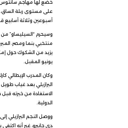
خضع لها مهاجم سانتوس أ
على مستوى ربلة الساق، م
أسبوعين وثلاثة أسابيع قب
وسيحرم “السيليساو” من خد
منتخبي بنما ومصر، المبر
يونيو المقبل.
وكان المدرب الإيطالي كار
البرازيلي بعد غياب طويل
الاستفادة من خبرته قبل 
الدولية.
ووصل النجم البرازيلي إل
دي جانيرو، غير أنه اكتفى 