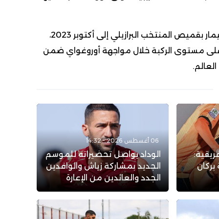
ويعود آخر ظهور رسمي لنيمار بقميص المنتخب البرازيلي إلى أكتوبر 2023،
على مستوى الركبة خلال مواجهة أوروغواي ضمن
لعالم.
06 أغسطس 2026 - 14:32
ريقية:
الوداد يواصل تحضيراته للموسم
بركان
الجديد بمشاركة زياش والوافدين
الجدد والعائدين من الإعارة