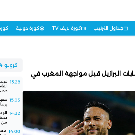
جداول الترتيب
كورة لايف TV
كورة دولية
كورة
كرونو 24
ابات البرازيل قبل مواجهة المغرب في
قرعة 
15:28
الفا
جديد
سفيا
15:03
برسا
الود
14:32
بمشا
من ا
مستق
14:00