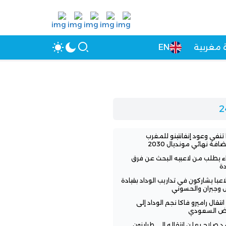
 مغربية
EN
 تنفي وعود إنفانتينو للمغرب
افة نهائي مونديال 2030
اء يطلب من لاعبيه البحث عن فرق
ة
3 لاعبا يشاركون في تداريب الوداد بقيادة
 وجبران والحسوني
انتقال راميرو فاكا نجم الوداد إلى
اض السعودي
 صلاح يعلن انتقاله إلى طرابزون