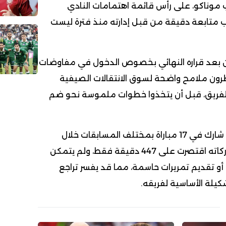
ب موناكو، على رأس قائمة اهتمامات النادي
ب متابعة دقيقة من قبل إدارته منذ فترة ليست
ين بعد قراره النهائي بخصوص الدخول في مفاوضات
ظرون ملامح واضحة لسوق الانتقالات الصيفية
 للفريق، قبل أن يتخذوا خطوات ملموسة نحو ضم
يُذكر أن إلياس بنصغير قد شارك في 17 مباراة بمختلف المسابقات خلال
الموسم الحالي، لكن مشاركاته اقتصرت على 447 دقيقة فقط، ولم يتمكن
و تقديم تمريرات حاسمة، مما قد يفسر تراجع
يلة الأساسية لفريقه.