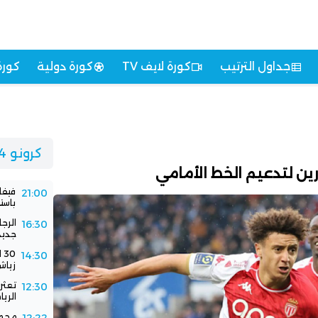
جداول الترتيب
كورة لايف TV
كورة دولية
كورة
كرونو 24
ين لتدعيم الخط الأمامي
فيفا
21:00
باستض
الرج
16:30
جديد
0
14:30
زياش
تعثر 
12:30
الري
محمد