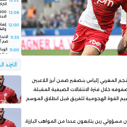
12:22
الترك
12:08
الاحت
إنفا
12:00
وانت
الاتح
11:35
ضم أك
11:00
سنتيم
الود
10:30
الترند ا
الفر
نجم المغربي إلياس بنصغير ضمن أبرز اللاعبين
وفه خلال فترة الانتقالات الصيفية المقبلة،
يم القوة الهجومية للفريق قبل انطلاق الموسم
ن مسؤولي رين يتابعون عددا من المواهب البارزة،