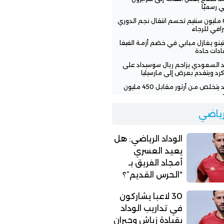
ي رسميًا
600 مليون سنتيم تحسم انتقال نجم الدوري
رافي للرجاء
نتينو يغازل مبابي في خضم أزمة الفيفا
قادات حادة
اد السعودي يزاحم ريال سوسيداد على
رد ويتقدم بعرض إلى مارسيليا
الوداد يتخلص من أرثور مقابل 450 مليون
اد الرياضي: هل يعيد العسري أمجاد
لرياضي
يق بـ “الحرس القديم”؟
الوداد الرياضي: هل
يعيد العسري
أمجاد الفريق بـ
“الحرس القديم”؟
30 لاعبا يشاركون
في تداريب الوداد
بقيادة زياش وجبران