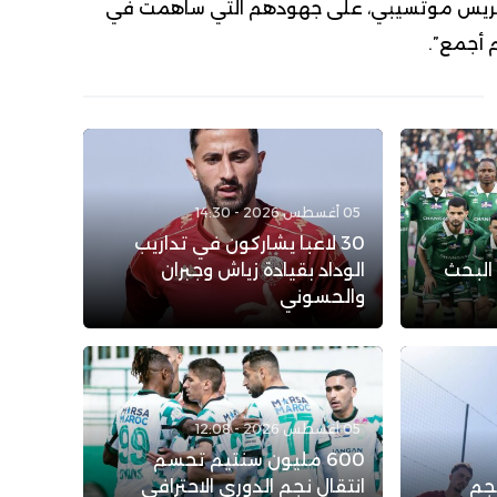
 باتريس موتسيبي، على جهودهم التي ساهمت في
م أجمع”.
05 أغسطس 2026 - 14:30
30 لاعبا يشاركون في تداريب
 البحث
الوداد بقيادة زياش وجبران
والحسوني
05 أغسطس 2026 - 12:08
600 مليون سنتيم تحسم
نجم
انتقال نجم الدوري الاحترافي