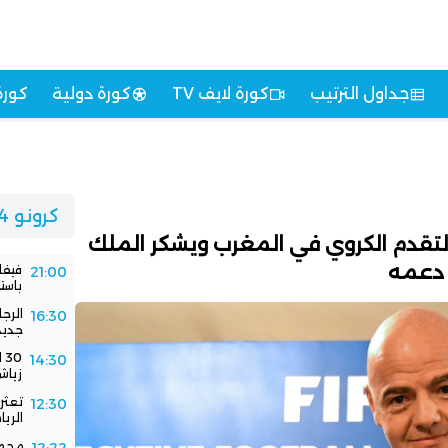
جداول الترتيب
كورة لايف TV
كورة دولية
كورة
كرونو 24
التقدم الكروي في المغرب ويشكر الملك
دعمه
فيفا
21:00
باستض
الرج
16:30
جديد
0
14:30
زياش
تعثر 
12:30
الري
محمد