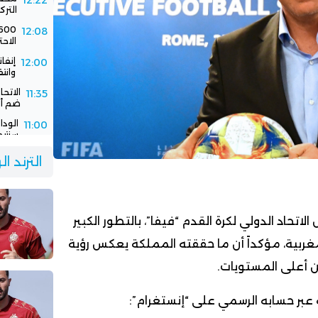
12:22
الترك
12:08
الاحت
إنفا
12:00
وانت
الاتح
11:35
ضم أك
11:00
سنتيم
الود
10:30
الترند ا
الفر
الاتحاد الدولي لكرة القدم “فيفا”، بالتطور الكبير
مغربية، مؤكداً أن ما حققته المملكة يعكس رؤية
 أعلى المستويات.
 عبر حسابه الرسمي على “إنستغرام”: