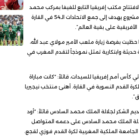
 لافتتاح مكتب إفريقيا التابع للفيفا بمركب محمد
السادس لكرة القدم، وهو مشروع يهدف إلى جمع الاتحادات الـ54 في القارة
لأفريقية على بقية العالم”.
حظيت بفرصة زيارة ملعب الأمير مولاي عبد الله،
حديثة وابتكارية تمثل نموذجاً لتقدم المغرب في
ئي كأس أمم إفريقيا للسيدات، قائلاً: “كانت مباراة
 لكرة القدم النسوية في القارة. أهنئ منتخب نيجيريا
”.
ديم الشكر لجلالة الملك محمد السادس قائلاً: “أود
الة الملك محمد السادس على دعمه المتواصل
الجامعة الملكية المغربية لكرة القدم فوزي لقجع،