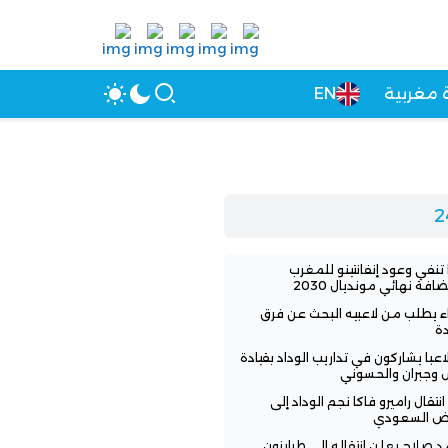
 مغربية
EN
 تنفي وعود إنفانتينو للمغرب
افة نهائي مونديال 2030
اء يطلب من لاعبيه البحث عن فرق
ة
3 لاعبا يشاركون في تداريب الوداد بقيادة
 وجبران والحسوني
انتقال راميرو فاكا نجم الوداد إلى
اض السعودي
 صلاح يعلن انتقاله إلى طرابزون