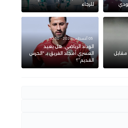
عودي
للرجاء
05 أغسطس 2026 - 10:30
الوداد الرياضي: هل يعيد
 مقابل
العسري أمجاد الفريق بـ “الحرس
القديم”؟