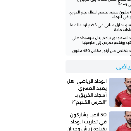
ي رسميًا
600 مليون سنتيم تحسم انتقال نجم الدوري
رافي للرجاء
نتينو يغازل مبابي في خضم أزمة الفيفا
قادات حادة
اد السعودي يزاحم ريال سوسيداد على
رد ويتقدم بعرض إلى مارسيليا
الوداد يتخلص من أرثور مقابل 450 مليون
اد الرياضي: هل يعيد العسري أمجاد
لرياضي
يق بـ “الحرس القديم”؟
الوداد الرياضي: هل
يعيد العسري
أمجاد الفريق بـ
“الحرس القديم”؟
30 لاعبا يشاركون
في تداريب الوداد
بقيادة زياش وجبران