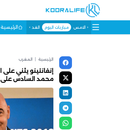
الرئيسية
الامس
مباريات اليوم
الغد
الرئيسية
|
المغرب
إنفانتينو يثني على 
محمد السادس على 