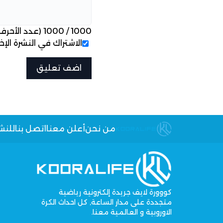
1000
/
1000
(عدد الأحرف
الاشتراك في النشرة الإخب
من نحن
أعلن معنا
اتصل بنا
للنش
كووورة لايف جريدة إلكترونية رياضية
متجددة على مدار الساعة, كل احداث الكرة
الاوروبية و العالمية معنا.