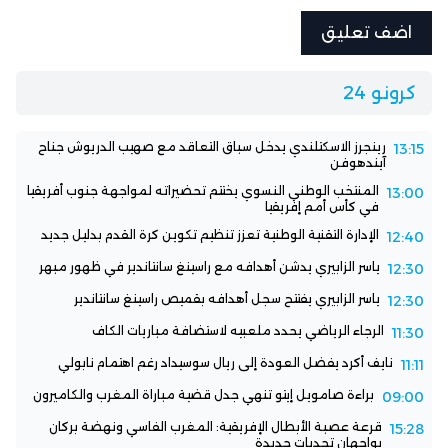
كرونو 24
رينجرز الاسكتلندي يدخل سباق التعاقد مع صهيب الدريوش جناح
13:15
آيندهوفن
المنتخب الوطني النسوي يختتم تحضيراته لمواجهة جنوب أفريقيا
13:00
في كأس أمم إفريقيا
الإدارة التقنية الوطنية تعزز تنظيم تكوين كرة القدم بدليل جديد
12:40
ياسر الزابيري يدشن أهدافه مع راسينغ سانتاندير في ظهور مبهر
12:30
ياسر الزابيري يفتتح سجل أهدافه بقميص راسينغ سانتاندير
12:30
الرجاء الرياضي يحدد ملعبيه لاستضافة مباريات الكاف
11:30
نايف أكرد يفضل العودة إلى ريال سوسيداد رغم اهتمام نابولي
11:11
براءة صامويل إيتو تنهي جدل قضية مباراة المغرب والكاميرون
09:00
قرعة عصبة الأبطال الإفريقية: المغرب الفاسي ونهضة بركان
15:28
يواجهان تحديات جديدة