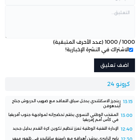
1000
/
1000
(عدد الأحرف المتبقية)
الاشتراك في النشرة الإخبارية!
كرونو 24
رينجرز الاسكتلندي يدخل سباق التعاقد مع صهيب الدريوش جناح
13:15
آيندهوفن
المنتخب الوطني النسوي يختتم تحضيراته لمواجهة جنوب أفريقيا
13:00
في كأس أمم إفريقيا
الإدارة التقنية الوطنية تعزز تنظيم تكوين كرة القدم بدليل جديد
12:40
ياسر الزابيري يدشن أهدافه مع راسينغ سانتاندير في ظهور مبهر
12:30