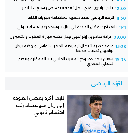
ياسر الزابيري يفتتح سجل أهدافه بقميص راسينغ سانتاندير
12:30
الرجاء الرياضي يحدد ملعبيه لاستضافة مباريات الكاف
11:30
نايف أكرد يفضل العودة إلى ريال سوسيداد رغم اهتمام نابولي
11:11
براءة صامويل إيتو تنهي جدل قضية مباراة المغرب والكاميرون
09:00
قرعة عصبة الأبطال الإفريقية: المغرب الفاسي ونهضة بركان
15:28
يواجهان تحديات جديدة
سفيان بنجديدة يودع المغرب الفاسي برسالة مؤثرة وينضم
15:03
للأهلي المصري
الترند الرياضي
نايف أكرد يفضل العودة
إلى ريال سوسيداد رغم
اهتمام نابولي