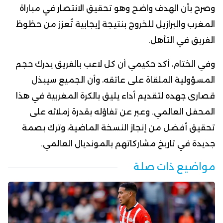
وصرح بأن الهدف واضح وهو تحقيق الانتصار في مباراة
المغرب والبرازيل للخروج بنتيجة إيجابية تُعزز من حظوظ
الفريق في التأهل.
وفي الختام، أكد حكيمي أن كل لاعب بالفريق يدرك حجم
المسؤولية الملقاة على عاتقه، وأن الجميع سيبذل
قصارى جهده لتقديم أداء يليق بالكرة المغربية في هذا
المحفل العالمي. وعبر عن تفاؤله بقدرة زملائه على
تحقيق أفضل من إنجاز النسخة الماضية، وترك بصمة
جديدة في تاريخ مشاركاتهم بالمونديال العالمي.
مواضيع ذات صلة