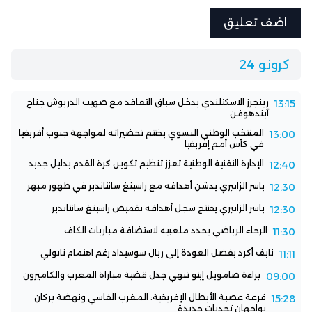
كرونو 24
رينجرز الاسكتلندي يدخل سباق التعاقد مع صهيب الدريوش جناح
13:15
آيندهوفن
المنتخب الوطني النسوي يختتم تحضيراته لمواجهة جنوب أفريقيا
13:00
في كأس أمم إفريقيا
الإدارة التقنية الوطنية تعزز تنظيم تكوين كرة القدم بدليل جديد
12:40
ياسر الزابيري يدشن أهدافه مع راسينغ سانتاندير في ظهور مبهر
12:30
ياسر الزابيري يفتتح سجل أهدافه بقميص راسينغ سانتاندير
12:30
الرجاء الرياضي يحدد ملعبيه لاستضافة مباريات الكاف
11:30
نايف أكرد يفضل العودة إلى ريال سوسيداد رغم اهتمام نابولي
11:11
براءة صامويل إيتو تنهي جدل قضية مباراة المغرب والكاميرون
09:00
قرعة عصبة الأبطال الإفريقية: المغرب الفاسي ونهضة بركان
15:28
يواجهان تحديات جديدة