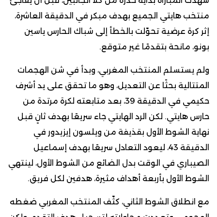
شهدت المباراة بداية حذرة من كلا الجانبين، قبل أن يفاجئ
منتخب هايتي الجميع بهدف مبكر في الدقيقة العاشرة،
إثر كرة عرضية تحوّلت بالخطأ إلى شباك الحارس ياسين
بونو، مانحة بتقدمًا غير متوقع.
ولم يستسلم المنتخب المغربي، وبدأ في شن الهجمات
المتتالية بحثًا عن التعديل، وهو ما تحقق على يد أشرف
حكيمي في الدقيقة 39، بعد متابعته لكرة مرتدة من
حارس هايتي. لكن الرد الهايتي جاء سريعًا بهدف ثانٍ قبل
نهاية الشوط الأول بقذيفة من ويلسون إيزيدور في
الدقيقة 43، ليعود التعادل سريعًا بهدف إسماعيل
الصيباري في الوقت بدل الضائع من الشوط الأول، لينتهي
الشوط الأول بأربعة أهداف مثيرة، هدفين لكل فريق.
مع انطلاق الشوط الثاني، كثّف المنتخب المغربي ضغطه