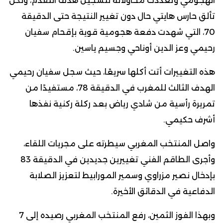
الهجومي وتعددت محاولاته لتسجيل هدف التقدم، ولكن
تألق حارس هايتي حال دون تغيير النتيجة حتى الدقيقة
70، التي شهدت دفعة هجومية قوية بإقحام سفيان
رحيمي وعز الدين أوناحي وجسيم ياسين.
هذه التغييرات أتت أكلها سريعًا، حيث سجل سفيان رحيمي
الهدف الثالث للمغرب في الدقيقة 78، مستفيدًا من
تمريرة رأسية من شادي رياض بعد ركلة ركنية نفذها
أشرف حكيمي.
واصل المنتخب المغربي سيطرته على مجريات اللقاء،
وأجرى الطاقم الفني تغييرين جديدين في الدقيقة 83
بإدخال نصير مزراوي وسمير المورابيط لتعزيز الصلابة
الدفاعية في الدقائق الأخيرة.
وبهذا الفوز الثمين، رفع المنتخب المغربي رصيده إلى 7