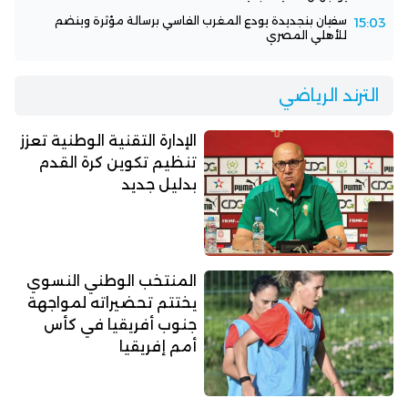
سفيان بنجديدة يودع المغرب الفاسي برسالة مؤثرة وينضم
15:03
للأهلي المصري
الترند الرياضي
الإدارة التقنية الوطنية تعزز
تنظيم تكوين كرة القدم
بدليل جديد
المنتخب الوطني النسوي
يختتم تحضيراته لمواجهة
جنوب أفريقيا في كأس
أمم إفريقيا