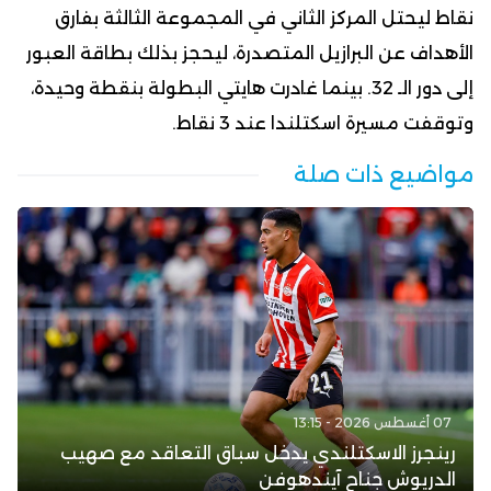
نقاط ليحتل المركز الثاني في المجموعة الثالثة بفارق
الأهداف عن البرازيل المتصدرة، ليحجز بذلك بطاقة العبور
إلى دور الـ 32. بينما غادرت هايتي البطولة بنقطة وحيدة،
وتوقفت مسيرة اسكتلندا عند 3 نقاط.
مواضيع ذات صلة
07 أغسطس 2026 - 13:15
رينجرز الاسكتلندي يدخل سباق التعاقد مع صهيب
الدريوش جناح آيندهوفن