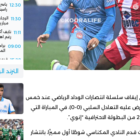
ياسر
12:30
راسين
الرجا
11:30
مباري
نايف أ
11:11
رغم اهت
برا
09:00
الم
قرعة 
15:28
الفا
جديد
الترند ا
سفيا
15:03
برسا
إيقاف سلسلة انتصارات الوداد الرياضي عند خمس
مباريات متتالية، بعدما فرض عليه التعادل السلبي (0-0)، في المباراة التي
ث قدم النادي المكناسي شوطًا أول مميزًا، بانتشار