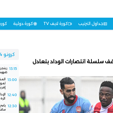
جداول الترتيب
كورة لايف TV
كورة دولية
كورة
كرونو 24
قف سلسلة انتصارات الوداد بتعادل
رينجر
13:15
صهيب 
المن
13:00
لموا
إفريق
الإد
12:40
كرة 
ياسر
12:30
سانت