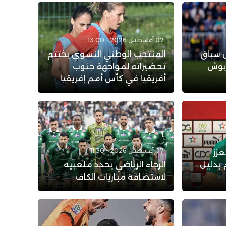
07 أغسطس 2026 - 13:00
ل سباق
المنتخب الوطني النسوي يختتم
ريوش
تحضيراته لمواجهة جنوب
أفريقيا في كأس أمم إفريقيا
07 أغسطس 2026 - 11:30
عزز
 بدليل
الرجاء الرياضي يحدد ملعبيه
لاستضافة مباريات الكاف