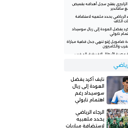
 الزابيري يفتتح سجل أهدافه بقميص
غ سانتاندير
ء الرياضي يحدد ملعبيه لاستضافة
ات الكاف
كرد يفضل العودة إلى ريال سوسيداد
مام نابولي
ءة صامويل إيتو تنهي جدل قضية مباراة
غرب والكاميرون
عصبة الأبطال الإفريقية: المغرب
سي ونهضة بركان يواجهان تحديات
ة
لرياضي
ن بنجديدة يودع المغرب الفاسي
لة مؤثرة وينضم للأهلي المصري
نايف أكرد يفضل
العودة إلى ريال
سوسيداد رغم
اهتمام نابولي
الرجاء الرياضي
يحدد ملعبيه
لاستضافة مباريات