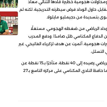
محاولات هجومية خطيرة قادها الثنائي معاذ
قابل، حاول الوداد فرض سيطرته التدريجية، لكنه لم
سوى بتسديدة من دجيمليو مايلولا.
لوداد الرياضي من ضغطه الهجومي، مستغلًا
كن الدفاع المكناسي ظل صامدًا. ودفع المدرب
رات هجومية، أثمرت عن هدف لزكرياء الفاتيحي، غير
ي التسلل.
بهذا التعادل، رفع الوداد الرياضي رصيده إلى 40 نقطة، متأخرًا بـ15 نقطة عن
المتصدر نهضة بركان، بينما حافظ النادي المكناسي على مركزه التاسع بـ27