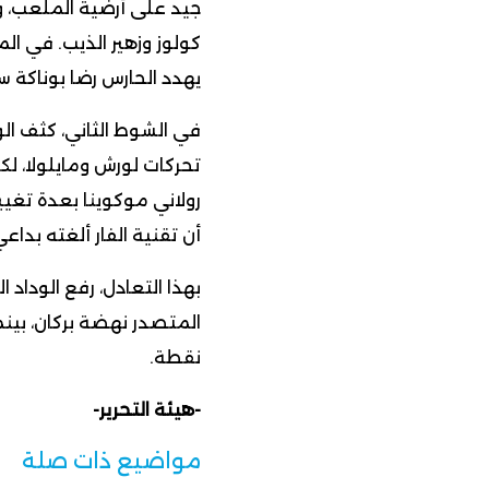
جيد على أرضية الملعب، و
كولوز وزهير الذيب. في الم
يهدد الحارس رضا بوناكة 
في الشوط الثاني، كثف ا
تحركات لورش ومايلولا، ل
رولاني موكوينا بعدة تغيي
أن تقنية الفار ألغته بداع
نقطة.
-هيئة التحرير-
مواضيع ذات صلة