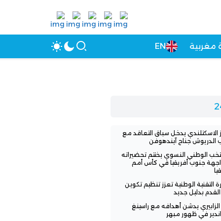
 مغربية
EN
ز الاسكتلندي يدخل سباق التعاقد مع
الدريوش جناح آيندهوفن
تخب الوطني النسوي يختتم تحضيراته
جهة جنوب أفريقيا في كأس أمم
يا
ارة التقنية الوطنية تعزز تنظيم تكوين
القدم بدليل جديد
 الزابيري يدشن أهدافه مع راسينغ
اندير في ظهور مبهر