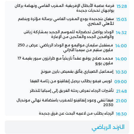
قرعة عصبة الأبطال الإفريقية: المغرب الفاسي ونهضة بركان
15:28
يواجهان تحديات جديدة
سفيان بنجديدة يودع المغرب الفاسي برسالة مؤثرة وينضم
15:03
للأهلي المصري
الوداد يواصل تحضيراته للموسم الجديد بمشاركة زياش
14:32
والوافدين الجدد والعائدين من الإعارة
مستقبل سليمان مواليمو مع الوداد الرياضي: عرض بـ 250
14:00
مليون سنتيم من سيمبا التنزاني
محمد صلاح يوقع عقداً تاريخياً مع طرابزون سبور بقيمة 17
14:00
مليون يورو
إسماعيل الصيباري يتألق بقميص بايرن ميونخ
10:30
لويس فيغو يطالب برحيل إنفانتينو من رئاسة الفيفا
09:00
تأشيرات الرجاء تعرض رحلة الفريق إلى إسبانيا للخطر
21:48
فيفا تنفي وعود إنفانتينو للمغرب باستضافة نهائي مونديال
21:00
2030
الرجاء يطلب من لاعبيه البحث عن فرق جديدة
16:30
الترند الرياضي