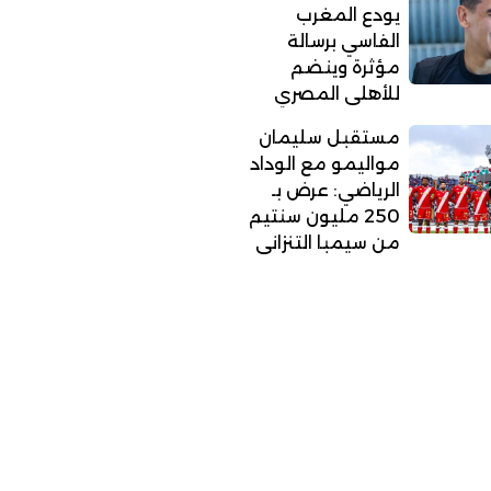
يودع المغرب
الفاسي برسالة
مؤثرة وينضم
للأهلي المصري
مستقبل سليمان
مواليمو مع الوداد
الرياضي: عرض بـ
250 مليون سنتيم
من سيمبا التنزاني