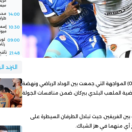
سيمب
محمد
14:00
طرابزو
إسما
10:30
ميون
لوي
09:00
رئاس
تأشي
21:48
إسبان
فيفا
21:00
الترند ا
باستض
الرج
16:30
جديد
حسم التعادل السلبي (0-0) المواجهة التي جمعت بين الوداد الرياضي ونهضة
أرضية الملعب البلدي ببركان، ضمن منافسات الجولة
ة بين الفريقين، حيث تبادل الطرفان السيطرة على
ح أي منهما في هز الشباك.