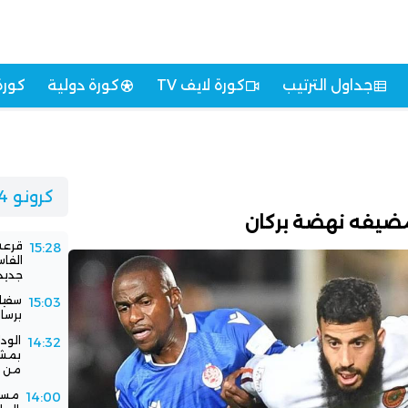
جداول الترتيب
كورة لايف TV
كورة دولية
كورة
كرونو 24
 مضيفه نهضة بركان
قرعة 
15:28
الفا
جديد
سفيا
15:03
برسا
الود
14:32
بمشا
من ا
مستق
14:00