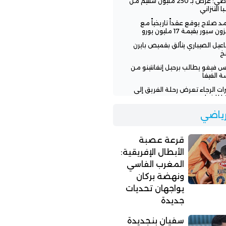
الرياضي: عرض بـ 250 مليون سنتيم من
ا التنزاني
 صلاح يوقع عقداً تاريخياً مع
ن سبور بقيمة 17 مليون يورو
عيل الصيباري يتألق بقميص بايرن
خ
س فيغو يطالب برحيل إنفانتينو من
ة الفيفا
رات الرجاء تعرض رحلة الفريق إلى
يا للخطر
 تنفي وعود إنفانتينو للمغرب
لرياضي
افة نهائي مونديال 2030
اء يطلب من لاعبيه البحث عن فرق
قرعة عصبة
ة
الأبطال الإفريقية:
المغرب الفاسي
ونهضة بركان
يواجهان تحديات
جديدة
سفيان بنجديدة