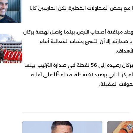
ا مع بعض المحاولات الخطيرة، لكن الحارسين كانا
وداد مباغتة أصحاب الأرض، بينما واصل نهضة بركان
صدارته، إلا أن التسرع وغياب الفعالية أمام
لأهداف.
بهذا التعادل، يرفع نهضة بركان رصيده إلى 56 نقطة في صدارة الترتيب، بينما
يبقى الوداد الرياضي في المركز الثاني برصيد 41 نقطة، محافظًا على آماله
جولات المقبلة.