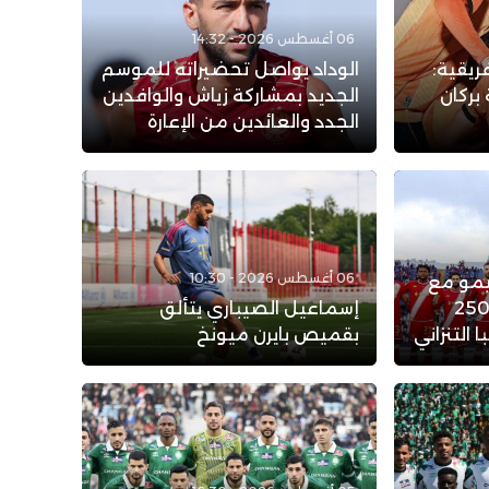
06 أغسطس 2026 - 14:32
ريقية:
الوداد يواصل تحضيراته للموسم
بركان
الجديد بمشاركة زياش والوافدين
الجدد والعائدين من الإعارة
06 أغسطس 2026 - 10:30
يمو مع
لوداد الرياضي: عرض بـ 250
إسماعيل الصيباري يتألق
التنزاني
بقميص بايرن ميونخ