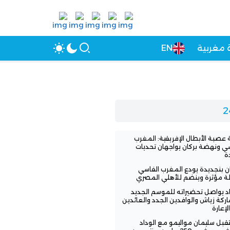
 مغربية
EN
عصبة الأبطال الإفريقية: المغرب
سي ونهضة بركان يواجهان تحديات
ة
ن بنجديدة يودع المغرب الفاسي
لة مؤثرة وينضم للأهلي المصري
اد يواصل تحضيراته للموسم الجديد
ركة زياش والوافدين الجدد والعائدين
لإعارة
بل سليمان مواليمو مع الوداد