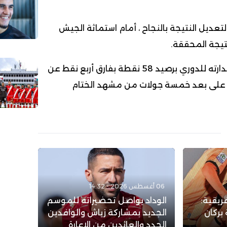
لتعديل النتيجة بالنجاح ، أمام استماثة الجيش
تيجة المحققة.
وواصل الجيش الملكي صدارته للدوري برصيد 58 نقطة بفارق أربع نقط عن
ني على بعد خمسة جولات من مشهد الختام
06 أغسطس 2026 - 14:32
ريقية:
الوداد يواصل تحضيراته للموسم
بركان
الجديد بمشاركة زياش والوافدين
الجدد والعائدين من الإعارة