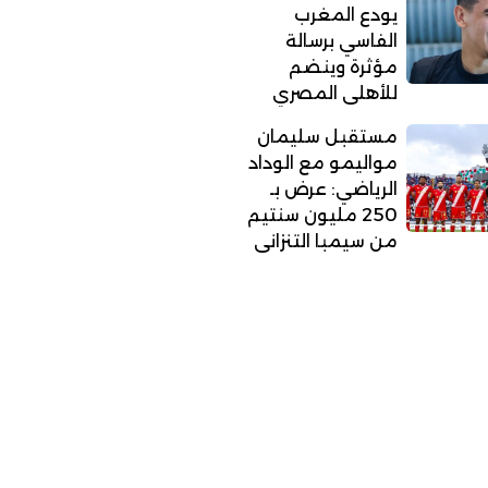
يودع المغرب
الفاسي برسالة
مؤثرة وينضم
للأهلي المصري
مستقبل سليمان
مواليمو مع الوداد
الرياضي: عرض بـ
250 مليون سنتيم
من سيمبا التنزاني