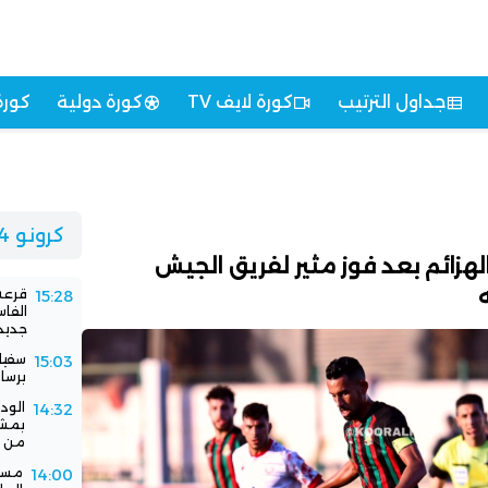
جداول الترتيب
كورة لايف TV
كورة دولية
كورة
كرونو 24
هزائم بعد فوز مثير لفريق الجيش
قرعة 
15:28
الفا
جديد
سفيا
15:03
برسا
الود
14:32
بمشا
من ا
مستق
14:00