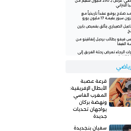
الرياضي: عرض بـ 250 مليون سنتيم من
ا التنزاني
 صلاح يوقع عقداً تاريخياً مع
ن سبور بقيمة 17 مليون يورو
عيل الصيباري يتألق بقميص بايرن
خ
س فيغو يطالب برحيل إنفانتينو من
ة الفيفا
رات الرجاء تعرض رحلة الفريق إلى
يا للخطر
 تنفي وعود إنفانتينو للمغرب
لرياضي
افة نهائي مونديال 2030
اء يطلب من لاعبيه البحث عن فرق
قرعة عصبة
ة
الأبطال الإفريقية:
المغرب الفاسي
ونهضة بركان
يواجهان تحديات
جديدة
سفيان بنجديدة