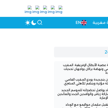
 مغربية
EN
عصبة الأبطال الإفريقية: المغرب
سي ونهضة بركان يواجهان تحديات
ة
ن بنجديدة يودع المغرب الفاسي
لة مؤثرة وينضم للأهلي المصري
اد يواصل تحضيراته للموسم الجديد
ركة زياش والوافدين الجدد والعائدين
لإعارة
بل سليمان مواليمو مع الوداد