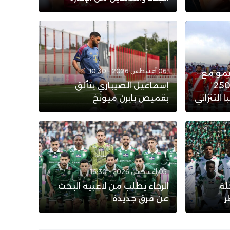
06 أغسطس 2026 - 10:30
يمو مع
لوداد الرياضي: عرض بـ 250
إسماعيل الصيباري يتألق
التنزاني
بقميص بايرن ميونخ
05 أغسطس 2026 - 16:30
لة
الرجاء يطلب من لاعبيه البحث
ر
عن فرق جديدة