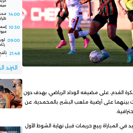
سيمب
محمد
14:00
طرابزو
إسما
10:30
ميون
لوي
09:00
رئاس
تأشي
21:48
إسبان
فيفا
21:00
الترند ا
باستض
الرج
16:30
جديد
كرة القدم، على مضيفه الوداد الرياضي، بهدف دون
ت بينهما على أرضية ملعب البشير، بالمحمدية، عن
ي المباراة ربيع حريمات قبل نهاية الشوط الأول