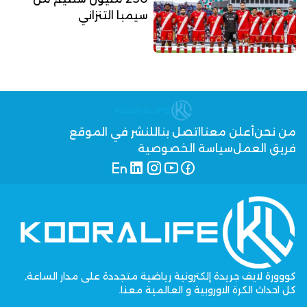
سيمبا التنزاني
من نحن
أعلن معنا
اتصل بنا
للنشر في الموقع
فريق العمل
سياسة الخصوصية
كووورة لايف جريدة إلكترونية رياضية متجددة على مدار الساعة,
كل احداث الكرة الاوروبية و العالمية معنا.