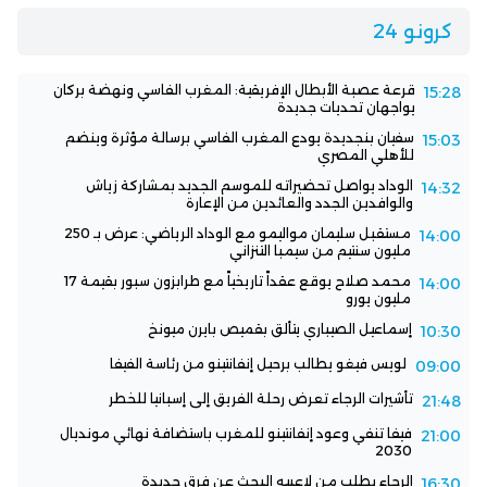
كرونو 24
قرعة عصبة الأبطال الإفريقية: المغرب الفاسي ونهضة بركان
15:28
يواجهان تحديات جديدة
سفيان بنجديدة يودع المغرب الفاسي برسالة مؤثرة وينضم
15:03
للأهلي المصري
الوداد يواصل تحضيراته للموسم الجديد بمشاركة زياش
14:32
والوافدين الجدد والعائدين من الإعارة
مستقبل سليمان مواليمو مع الوداد الرياضي: عرض بـ 250
14:00
مليون سنتيم من سيمبا التنزاني
محمد صلاح يوقع عقداً تاريخياً مع طرابزون سبور بقيمة 17
14:00
مليون يورو
إسماعيل الصيباري يتألق بقميص بايرن ميونخ
10:30
لويس فيغو يطالب برحيل إنفانتينو من رئاسة الفيفا
09:00
تأشيرات الرجاء تعرض رحلة الفريق إلى إسبانيا للخطر
21:48
فيفا تنفي وعود إنفانتينو للمغرب باستضافة نهائي مونديال
21:00
2030
الرجاء يطلب من لاعبيه البحث عن فرق جديدة
16:30