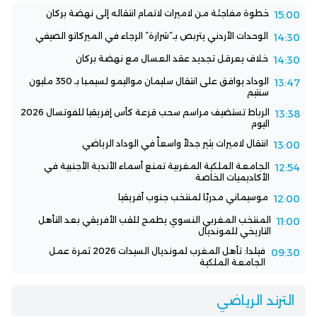
خطوة مفاجئة من لاميرات لاتمام انتقاله إلى نهضة بركان
15:00
الوحدات الأردني يتربص بـ”شرارة” الرجاء في الميركاتو الصيفي
14:30
خلاف يعرقل تجديد عقد العسال مع نهضة بركان
14:30
الوداد يوافق على انتقال سليمان مواليمو لسيمبا بـ 350 مليون
13:47
سنتيم
الرباط تستضيف مراسم سحب قرعة كأس إفريقيا للفوتسال 2026
13:38
اليوم
انتقال لاميرات يثير جدلاً واسعاً في الوداد الرياضي
13:00
الجامعة الملكية المغربية تمنع أسماء الأندية الأجنبية في
12:54
الأكاديميات الخاصة
موسيماني مدربًا لمنتخب جنوب أفريقيا
12:00
المنتخب المغربي النسوي يطمح للقب الأفريقي بعد التأهل
11:00
التاريخي للمونديال
فيلدا: تأهل المغرب لمونديال السيدات 2026 ثمرة عمل
09:30
الجامعة الملكية
الترند الرياضي