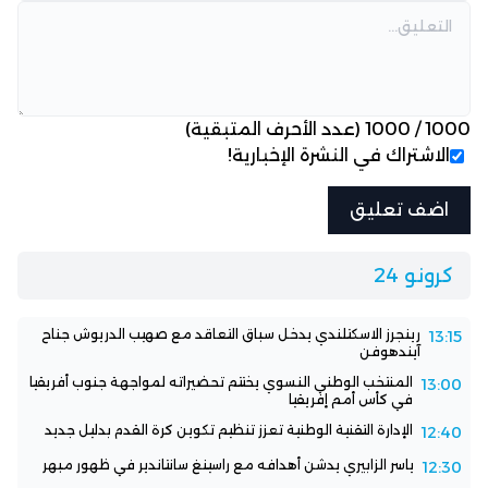
1000
/
1000
(عدد الأحرف المتبقية)
الاشتراك في النشرة الإخبارية!
كرونو 24
رينجرز الاسكتلندي يدخل سباق التعاقد مع صهيب الدريوش جناح
13:15
آيندهوفن
المنتخب الوطني النسوي يختتم تحضيراته لمواجهة جنوب أفريقيا
13:00
في كأس أمم إفريقيا
الإدارة التقنية الوطنية تعزز تنظيم تكوين كرة القدم بدليل جديد
12:40
ياسر الزابيري يدشن أهدافه مع راسينغ سانتاندير في ظهور مبهر
12:30