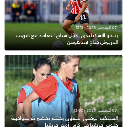
07 أغسطس 2026 - 13:15
رينجرز الاسكتلندي يدخل سباق التعاقد مع صهيب
الدريوش جناح آيندهوفن
07 أغسطس 2026 - 13:00
المنتخب الوطني النسوي يختتم تحضيراته لمواجهة
جنوب أفريقيا في كأس أمم إفريقيا