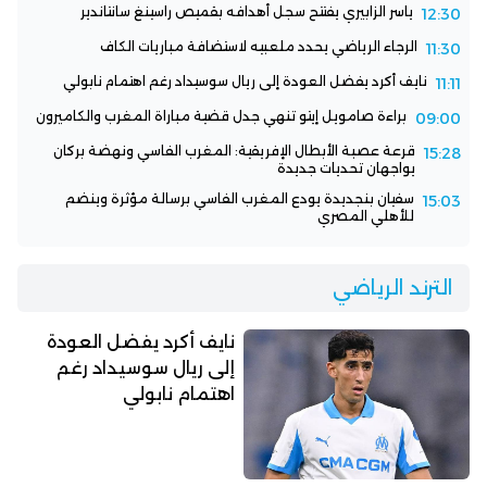
ياسر الزابيري يفتتح سجل أهدافه بقميص راسينغ سانتاندير
12:30
الرجاء الرياضي يحدد ملعبيه لاستضافة مباريات الكاف
11:30
نايف أكرد يفضل العودة إلى ريال سوسيداد رغم اهتمام نابولي
11:11
براءة صامويل إيتو تنهي جدل قضية مباراة المغرب والكاميرون
09:00
قرعة عصبة الأبطال الإفريقية: المغرب الفاسي ونهضة بركان
15:28
يواجهان تحديات جديدة
سفيان بنجديدة يودع المغرب الفاسي برسالة مؤثرة وينضم
15:03
للأهلي المصري
الترند الرياضي
نايف أكرد يفضل العودة
إلى ريال سوسيداد رغم
اهتمام نابولي