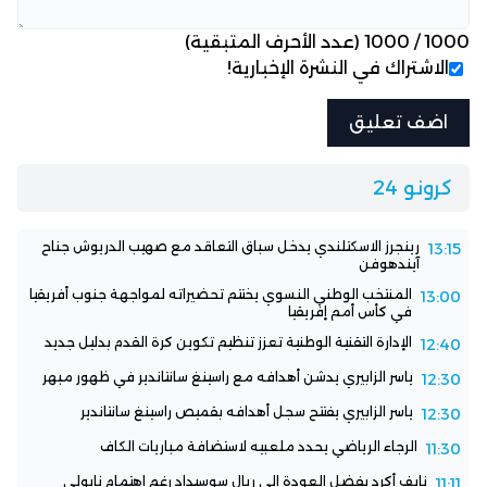
1000
/
1000
(عدد الأحرف المتبقية)
الاشتراك في النشرة الإخبارية!
كرونو 24
رينجرز الاسكتلندي يدخل سباق التعاقد مع صهيب الدريوش جناح
13:15
آيندهوفن
المنتخب الوطني النسوي يختتم تحضيراته لمواجهة جنوب أفريقيا
13:00
في كأس أمم إفريقيا
الإدارة التقنية الوطنية تعزز تنظيم تكوين كرة القدم بدليل جديد
12:40
ياسر الزابيري يدشن أهدافه مع راسينغ سانتاندير في ظهور مبهر
12:30
ياسر الزابيري يفتتح سجل أهدافه بقميص راسينغ سانتاندير
12:30
الرجاء الرياضي يحدد ملعبيه لاستضافة مباريات الكاف
11:30
نايف أكرد يفضل العودة إلى ريال سوسيداد رغم اهتمام نابولي
11:11