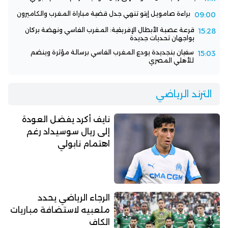
براءة صامويل إيتو تنهي جدل قضية مباراة المغرب والكاميرون
09:00
قرعة عصبة الأبطال الإفريقية: المغرب الفاسي ونهضة بركان
15:28
يواجهان تحديات جديدة
سفيان بنجديدة يودع المغرب الفاسي برسالة مؤثرة وينضم
15:03
للأهلي المصري
الترند الرياضي
نايف أكرد يفضل العودة
إلى ريال سوسيداد رغم
اهتمام نابولي
الرجاء الرياضي يحدد
ملعبيه لاستضافة مباريات
الكاف