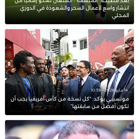
بعد فضيحة “المنشفة”: السنغال تشكو رسميًا من
انتشار واسع لأعمال السحر والشعوذة في الدوري
المحلي
14 مايو 2026 - 10:39
موتسيبي يؤكد: “كل نسخة من كأس أفريقيا يجب أن
تكون أفضل من سابقتها”