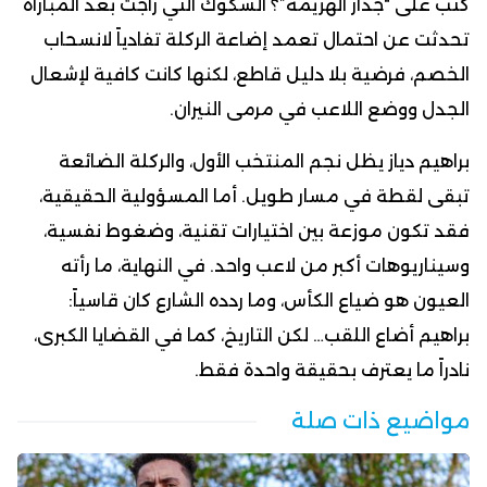
كُتب على “جدار الهزيمة”؟ الشكوك التي راجت بعد المباراة
تحدثت عن احتمال تعمد إضاعة الركلة تفادياً لانسحاب
الخصم، فرضية بلا دليل قاطع، لكنها كانت كافية لإشعال
الجدل ووضع اللاعب في مرمى النيران.
براهيم دياز يظل نجم المنتخب الأول، والركلة الضائعة
تبقى لقطة في مسار طويل. أما المسؤولية الحقيقية،
فقد تكون موزعة بين اختيارات تقنية، وضغوط نفسية،
وسيناريوهات أكبر من لاعب واحد. في النهاية، ما رأته
العيون هو ضياع الكأس، وما ردده الشارع كان قاسياً:
براهيم أضاع اللقب… لكن التاريخ، كما في القضايا الكبرى،
نادراً ما يعترف بحقيقة واحدة فقط.
مواضيع ذات صلة