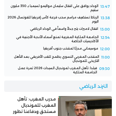
الوداد يوافق على انتقال سليمان مواليمو لسيمبا بـ 350 مليون
13:47
سنتيم
الرباط تستضيف مراسم سحب قرعة كأس إفريقيا للفوتسال 2026
13:38
اليوم
انتقال لاميرات يثير جدلاً واسعاً في الوداد الرياضي
13:00
الجامعة الملكية المغربية تمنع أسماء الأندية الأجنبية في
12:54
الأكاديميات الخاصة
موسيماني مدربًا لمنتخب جنوب أفريقيا
12:00
المنتخب المغربي النسوي يطمح للقب الأفريقي بعد التأهل
11:00
التاريخي للمونديال
فيلدا: تأهل المغرب لمونديال السيدات 2026 ثمرة عمل
09:30
الجامعة الملكية
الترند الرياضي
مدرب المغرب: تأهل
المغرب للمونديال
مستحق ودفاعنا تطور