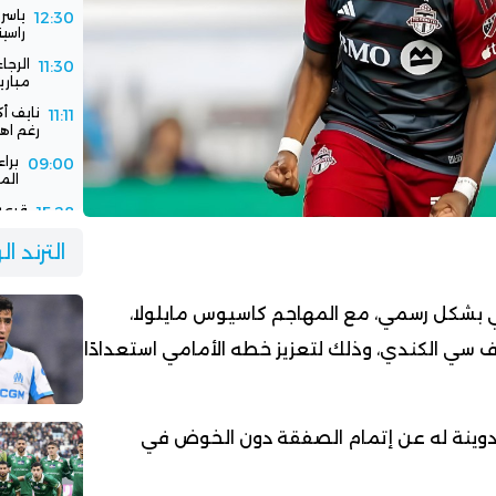
ياسر
12:30
راسين
الرجا
11:30
مباري
نايف أ
11:11
رغم اهت
برا
09:00
الم
قرعة 
15:28
الفا
جديد
الترند ا
سفيا
15:03
برسا
ضي بشكل رسمي، مع المهاجم كاسيوس مايلولا،
ف سي الكندي، وذلك لتعزيز خطه الأمامي استعدادًا
تدوينة له عن إتمام الصفقة دون الخوض في