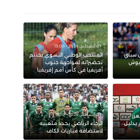
07 أغسطس 2026 - 13:00
ل سباق
المنتخب الوطني النسوي يختتم
ريوش
تحضيراته لمواجهة جنوب
أفريقيا في كأس أمم إفريقيا
07 أغسطس 2026 - 11:30
عزز
 بدليل
الرجاء الرياضي يحدد ملعبيه
لاستضافة مباريات الكاف