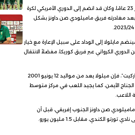
ويبلغ كاسيوس من العمر 23 عامًا، وكان قد انضم إلى الدوري الأمريكي لكرة
بعد مغادرته فريق ماميلودي صن داونز بشكل
ضم مايلولا إلى الوداد على سبيل الإعارة مع خيار
الدوري الكرواتي عبر فريق كوريكا، مفضلاً الانتقال
وحسب موقع “ترانسفر ماركيت”، فإن ميلولا يعد من مواليد 12 يونيو 2001
ز الجناح الأيمن، كما يجيد اللعب في مركز متوسط
اللاعب.
اميلودي صن داونز الجنوب إفريقي، قبل أن