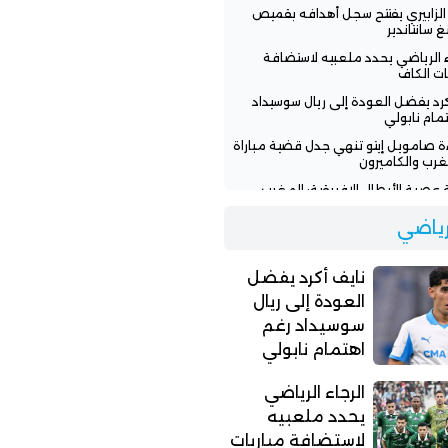
 الزابيري يفتتح سجل أهدافه بقميص
غ سانتاندير
ء الرياضي يحدد ملعبيه لاستضافة
ات الكاف
كرد يفضل العودة إلى ريال سوسيداد
مام نابولي
ءة صامويل إيتو تنهي جدل قضية مباراة
غرب والكاميرون
عصبة الأبطال الإفريقية: المغرب
سي ونهضة بركان يواجهان تحديات
ة
لرياضي
ن بنجديدة يودع المغرب الفاسي
لة مؤثرة وينضم للأهلي المصري
نايف أكرد يفضل
العودة إلى ريال
سوسيداد رغم
اهتمام نابولي
الرجاء الرياضي
يحدد ملعبيه
لاستضافة مباريات