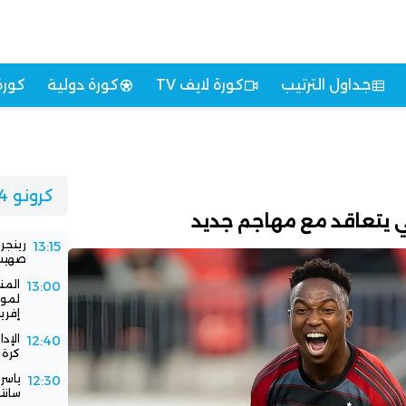
جداول الترتيب
كورة لايف TV
كورة دولية
كورة
كرونو 24
ضي يتعاقد مع مهاجم جديد
رينجر
13:15
صهيب 
المن
13:00
لموا
إفريق
الإد
12:40
كرة 
ياسر
12:30
سانت