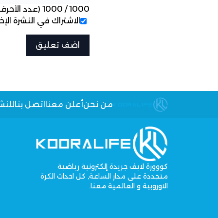
1000
/
1000
(عدد الأحرف
الاشتراك في النشرة الإخب
من نحن
أعلن معنا
اتصل بنا
للنش
كووورة لايف جريدة إلكترونية رياضية
متجددة على مدار الساعة, كل احداث الكرة
الاوروبية و العالمية معنا.