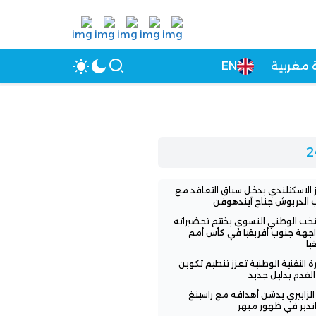
 مغربية
EN
ز الاسكتلندي يدخل سباق التعاقد مع
الدريوش جناح آيندهوفن
تخب الوطني النسوي يختتم تحضيراته
جهة جنوب أفريقيا في كأس أمم
يا
ارة التقنية الوطنية تعزز تنظيم تكوين
القدم بدليل جديد
 الزابيري يدشن أهدافه مع راسينغ
اندير في ظهور مبهر