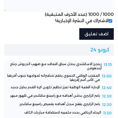
1000
/
1000
(عدد الأحرف المتبقية)
الاشتراك في النشرة الإخبارية!
كرونو 24
رينجرز الاسكتلندي يدخل سباق التعاقد مع صهيب الدريوش جناح
13:15
آيندهوفن
المنتخب الوطني النسوي يختتم تحضيراته لمواجهة جنوب أفريقيا
13:00
في كأس أمم إفريقيا
الإدارة التقنية الوطنية تعزز تنظيم تكوين كرة القدم بدليل جديد
12:40
ياسر الزابيري يدشن أهدافه مع راسينغ سانتاندير في ظهور مبهر
12:30
ياسر الزابيري يفتتح سجل أهدافه بقميص راسينغ سانتاندير
12:30
الرجاء الرياضي يحدد ملعبيه لاستضافة مباريات الكاف
11:30