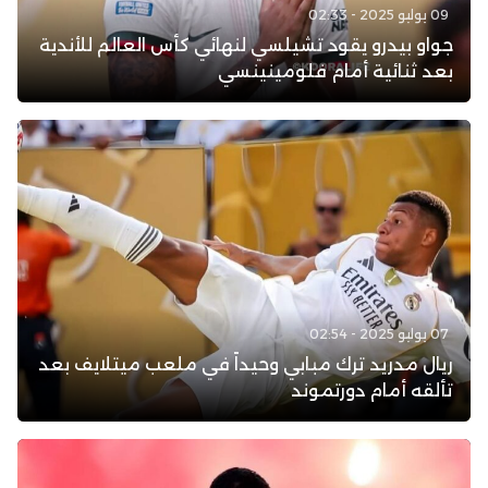
09 يوليو 2025 - 02:33
جواو بيدرو يقود تشيلسي لنهائي كأس العالم للأندية
بعد ثنائية أمام فلومينينسي
07 يوليو 2025 - 02:54
ريال مدريد ترك مبابي وحيداً في ملعب ميتلايف بعد
تألقه أمام دورتموند