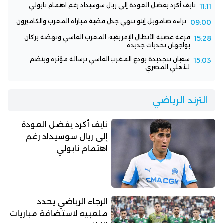
نايف أكرد يفضل العودة إلى ريال سوسيداد رغم اهتمام نابولي
11:11
براءة صامويل إيتو تنهي جدل قضية مباراة المغرب والكاميرون
09:00
قرعة عصبة الأبطال الإفريقية: المغرب الفاسي ونهضة بركان
15:28
يواجهان تحديات جديدة
سفيان بنجديدة يودع المغرب الفاسي برسالة مؤثرة وينضم
15:03
للأهلي المصري
الترند الرياضي
نايف أكرد يفضل العودة
إلى ريال سوسيداد رغم
اهتمام نابولي
الرجاء الرياضي يحدد
ملعبيه لاستضافة مباريات