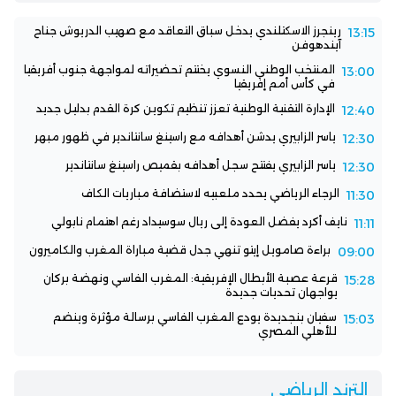
رينجرز الاسكتلندي يدخل سباق التعاقد مع صهيب الدريوش جناح
13:15
آيندهوفن
المنتخب الوطني النسوي يختتم تحضيراته لمواجهة جنوب أفريقيا
13:00
في كأس أمم إفريقيا
الإدارة التقنية الوطنية تعزز تنظيم تكوين كرة القدم بدليل جديد
12:40
ياسر الزابيري يدشن أهدافه مع راسينغ سانتاندير في ظهور مبهر
12:30
ياسر الزابيري يفتتح سجل أهدافه بقميص راسينغ سانتاندير
12:30
الرجاء الرياضي يحدد ملعبيه لاستضافة مباريات الكاف
11:30
نايف أكرد يفضل العودة إلى ريال سوسيداد رغم اهتمام نابولي
11:11
براءة صامويل إيتو تنهي جدل قضية مباراة المغرب والكاميرون
09:00
قرعة عصبة الأبطال الإفريقية: المغرب الفاسي ونهضة بركان
15:28
يواجهان تحديات جديدة
سفيان بنجديدة يودع المغرب الفاسي برسالة مؤثرة وينضم
15:03
للأهلي المصري
الترند الرياضي